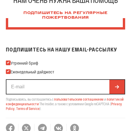
НАМ ОЧЕНЬ НУЖНА ВАША ПОМОЩЬ
ПОДПИШИТЕСЬ НА РЕГУЛЯРНЫЕ
ПОЖЕРТВОВАНИЯ
ПОДПИШИТЕСЬ НА НАШУ EMAIL-РАССЫЛКУ
Подпишитесь на нашу Email-рассылку
Утренний бриф
Еженедельный дайджест
Подписываясь, вы соглашаетесь с
пользовательским соглашением
и
политикой
конфиденциальности
The Insider,
а также с условиями Google reCAPTCHA
(
Privacy
Policy
,
Terms of Service
).