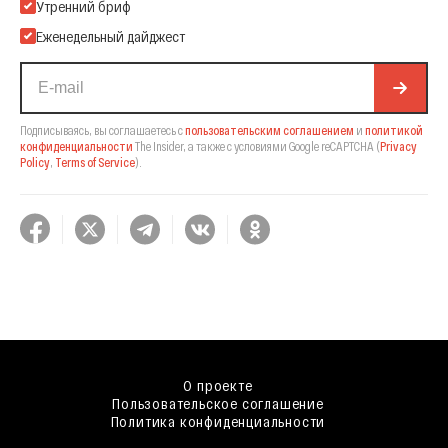
Подпишитесь на нашу Email-рассылку
Утренний бриф
Еженедельный дайджест
Подписываясь, вы соглашаетесь с
пользовательским соглашением
и
политикой
конфиденциальности
The Insider,
а также с условиями Google reCAPTCHA
(
Privacy
Policy
,
Terms of Service
).
О проекте
Пользовательское соглашение
Политика конфиденциальности