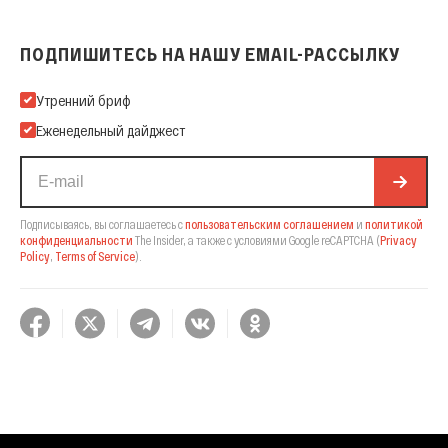
ПОДПИШИТЕСЬ НА НАШУ EMAIL-РАССЫЛКУ
Подпишитесь на нашу Email-рассылку
Утренний бриф
Еженедельный дайджест
Подписываясь, вы соглашаетесь с
пользовательским соглашением
и
политикой
конфиденциальности
The Insider,
а также с условиями Google reCAPTCHA
(
Privacy
Policy
,
Terms of Service
).