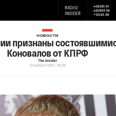
USD
81.41
RADIO
EUR
94.06
INSIDER
OIL
83.48
НОВОСТИ
сии признаны состоявшимис
Коновалов от КПРФ
The Insider
13 ноября 2018 г., 09:39