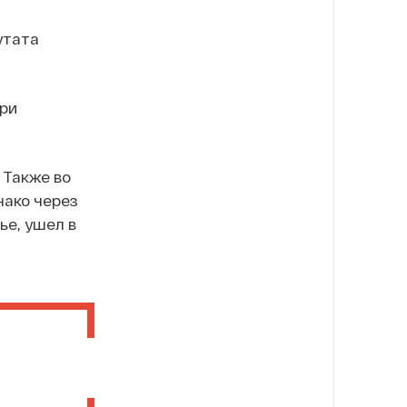
утата
при
 Также во
нако через
ье, ушел в