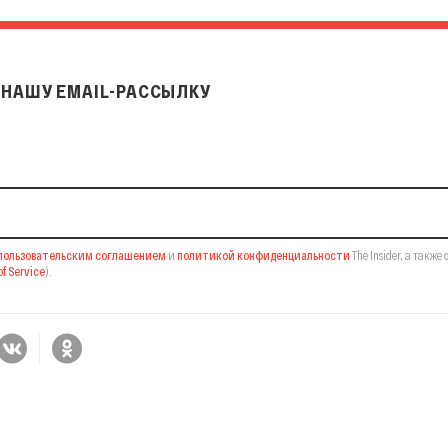
НАШУ EMAIL-РАССЫЛКУ
il-рассылку
пользовательским соглашением
и
политикой конфиденциальности
The Insider,
а также 
f Service
).