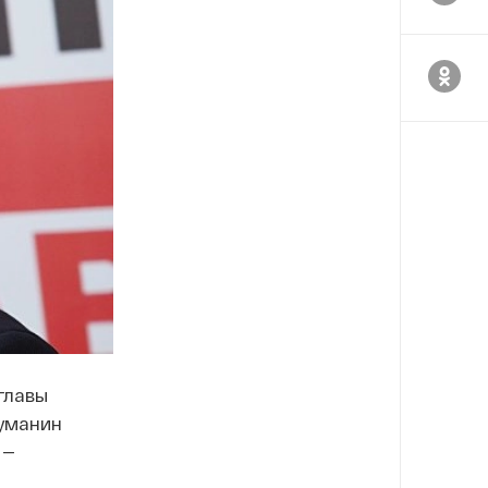
главы
Чуманин
 —