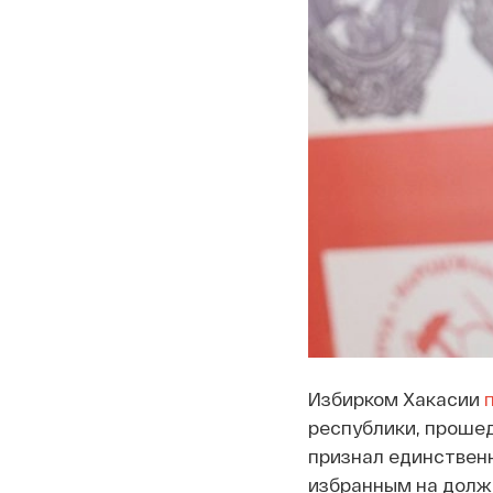
Избирком Хакасии
республики, прошед
признал единствен
избранным на должн