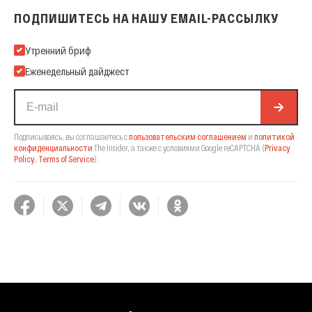
ПОДПИШИТЕСЬ НА НАШУ EMAIL-РАССЫЛКУ
Подпишитесь на нашу Email-рассылку
Утренний бриф
Еженедельный дайджест
Подписываясь, вы соглашаетесь с
пользовательским соглашением
и
политикой
конфиденциальности
The Insider,
а также с условиями Google reCAPTCHA
(
Privacy
Policy
,
Terms of Service
).