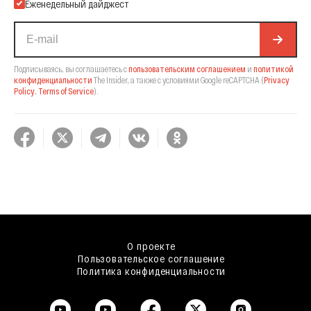
Еженедельный дайджест
Подписываясь, вы соглашаетесь с
пользовательским соглашением
и
политикой
конфиденциальности
The Insider,
а также с условиями Google reCAPTCHA
(
Privacy
Policy
,
Terms of Service
).
О проекте
Пользовательское соглашение
Политика конфиденциальности