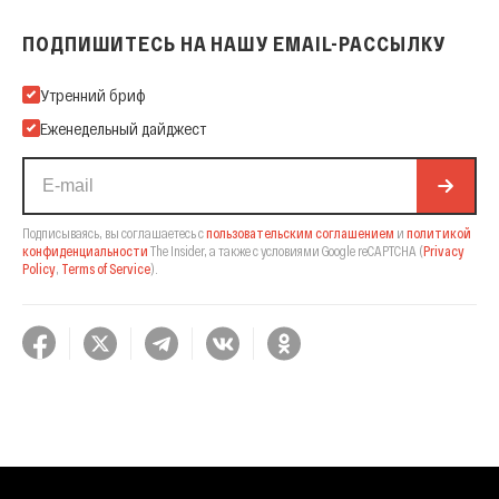
ПОДПИШИТЕСЬ НА НАШУ EMAIL-РАССЫЛКУ
Подпишитесь на нашу Email-рассылку
Утренний бриф
Еженедельный дайджест
Подписываясь, вы соглашаетесь с
пользовательским соглашением
и
политикой
конфиденциальности
The Insider,
а также с условиями Google reCAPTCHA
(
Privacy
Policy
,
Terms of Service
).