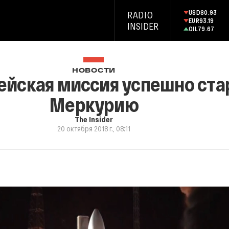
USD
80.93
RADIO
EUR
93.19
INSIDER
OIL
79.67
НОВОСТИ
ейская миссия успешно ста
Меркурию
The Insider
20 октября 2018 г., 08:11