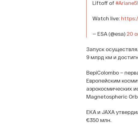
Liftoff of
#Ariane5
Watch live:
https:
— ESA (@esa)
20 о
Запуск осуществля
9 млрд км и достигн
BepiColombo – перв
Европейским косми
аэрокосмических ис
Magnetospheric Orb
ЕКА и JAXA утверди
€350 млн.