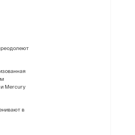
 преодолеют
низованная
ом
 и Mercury
енивают в