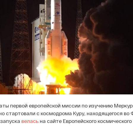
аты первой европейской миссии по изучению Меркур
о стартовали с космодрома Куру, находящегося во 
 запуска
велась
на сайте Европейского космического 