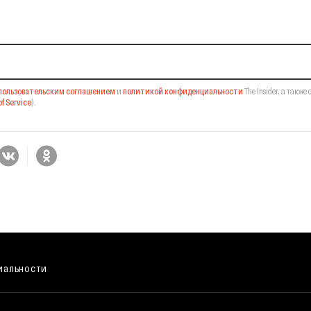
il-рассылку
пользовательским соглашением
и
политикой конфиденциальности
The Insider,
а также 
f Service
).
иальности