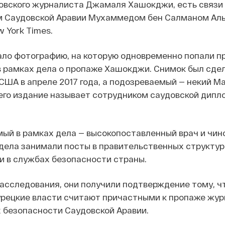
овского журналиста Джамаля Хашокджи, есть связи
 Саудовской Аравии Мухаммедом бен Салманом Аль
 York Times.
ло фотографию, на которую одновременно попали пр
 рамках дела о пропаже Хашокджи. Снимок был сдел
 США в апреле 2017 года, а подозреваемый — некий М
его издание называет сотрудником саудовской дип
ый в рамках дела — высокопоставленный врач и чино
дела занимали посты в правительственных структур
и в службах безопасности страны.
асследования, они получили подтверждение тому, что
урецкие власти считают причастными к пропаже жур
 безопасности Саудовской Аравии.