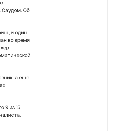
 с
 Саудом. Об
инц и один
ан во время
ахер
ломатической
вник, а еще
ах
 9 из 15
налиста,