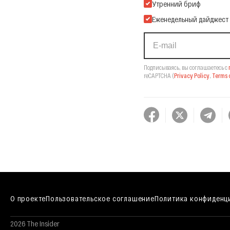
Подпишитесь на нашу Ema
Утренний бриф
Еженедельный дайджест
Подписываясь, вы соглашаетесь с
reCAPTCHA
(
Privacy Policy
,
Terms o
О проекте
Пользовательское соглашение
Политика конфиденц
2026 The Insider