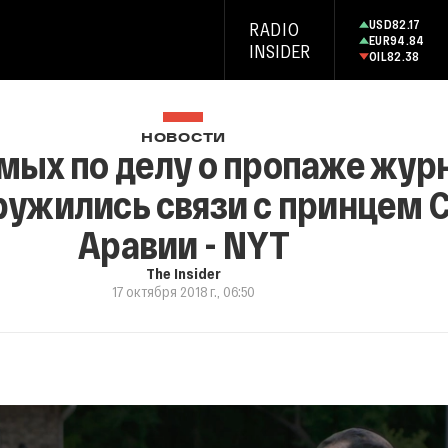
USD
82.17
RADIO
EUR
94.84
INSIDER
OIL
82.38
НОВОСТИ
мых по делу о пропаже жур
ружились связи с принцем 
Аравии - NYT
The Insider
17 октября 2018 г., 06:50