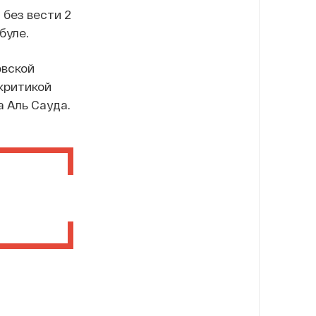
без вести 2
буле.
овской
 критикой
 Аль Сауда.