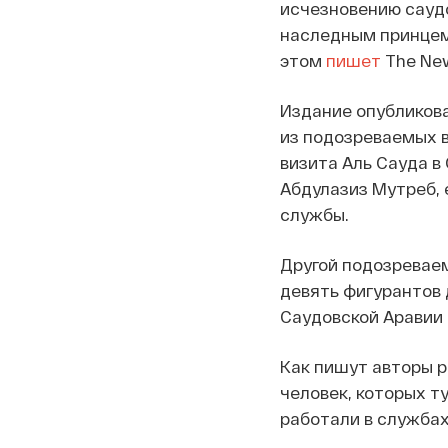
исчезновению сауд
наследным принцем
этом
пишет
The New
Издание опубликова
из подозреваемых в
визита Аль Сауда в
Абдулазиз Мутреб, 
службы.
Другой подозреваем
девять фигурантов 
Саудовской Аравии 
Как пишут авторы р
человек, которых т
работали в службах