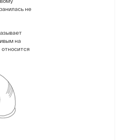
овому
ранилась не
казывает
живым на
а относится