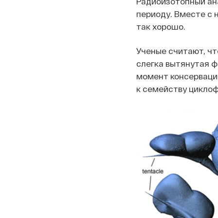
Радиоизотопный ана
периоду. Вместе с 
так хорошо.
Ученые считают, чт
слегка вытянутая ф
момент консервации
к семейству циклоф