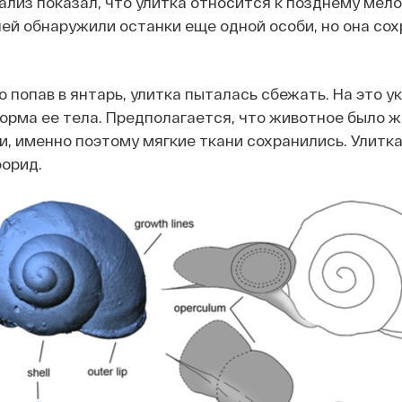
лиз показал, что улитка относится к позднему мел
ней обнаружили останки еще одной особи, но она сох
о попав в янтарь, улитка пыталась сбежать. На это у
орма ее тела. Предполагается, что животное было 
, именно поэтому мягкие ткани сохранились. Улитк
орид.