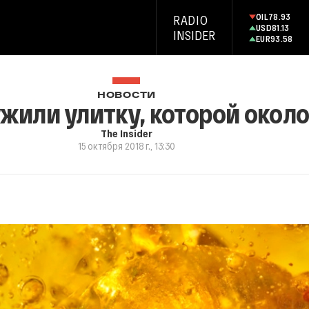
OIL
78.93
RADIO
USD
81.13
INSIDER
EUR
93.58
НОВОСТИ
жили улитку, которой около
The Insider
15 октября 2018 г., 13:30