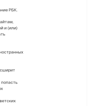
ние РБК.
сайтам,
 и (или)
ать
иностранных
асширит
 попасть
ых
оветских