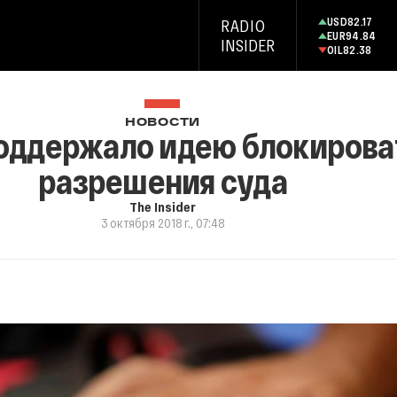
USD
82.17
RADIO
EUR
94.84
INSIDER
OIL
82.38
НОВОСТИ
оддержало идею блокироват
разрешения суда
The Insider
3 октября 2018 г., 07:48