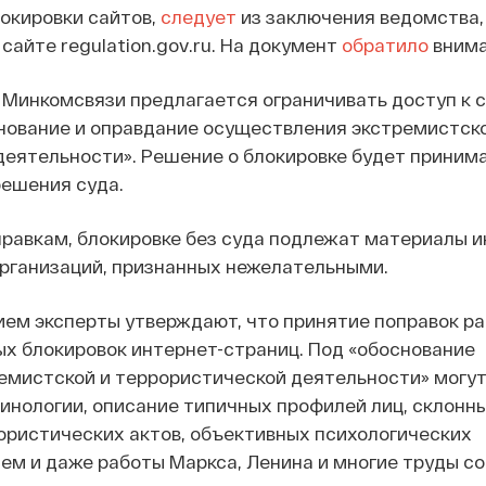
окировки сайтов,
следует
из заключения ведомства,
сайте regulation.gov.ru. На документ
обратило
внима
 Минкомсвязи предлагается ограничивать доступ к 
ование и оправдание осуществления экстремистской
деятельности». Решение о блокировке будет приним
решения суда.
правкам, блокировке без суда подлежат материалы 
рганизаций, признанных нежелательными.
ем эксперты утверждают, что принятие поправок р
х блокировок интернет-страниц. Под «обоснование
емистской и террористической деятельности» могут
инологии, описание типичных профилей лиц, склонн
ористических актов, объективных психологических
ем и даже работы Маркса, Ленина и многие труды с