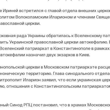
е Ириней встретился с главой отдела внешних церк
олитом Волоколамским Иларионом и членами Свяще
авославной церкви.
ерховная рада Украины обратилась к Вселенскому пат
ить Украинской православной церкви автокефалию. 
 Вселенский патриархат в Константинополе в рамках
втокефалии назначил двух экзархов в Киев.
нопольской церкви в Московском патриархате расце
аноническую территорию. Глава синодального отдел
итрополит Иларион заявил, что если украинская цер
ию, отношения с Константинопольским патриархато
ный Синод РПЦ постановил, что в храмах Московско