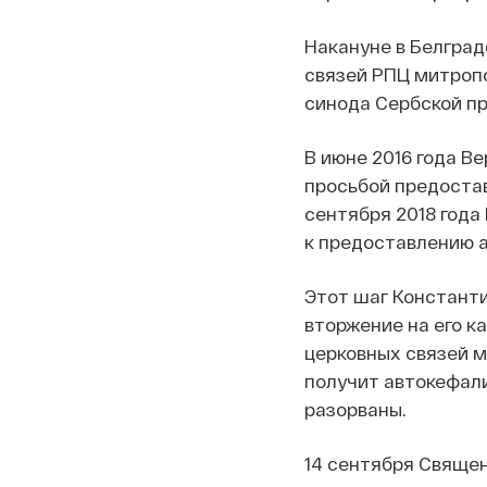
Накануне в Белград
связей РПЦ митроп
синода Сербской пр
В июне 2016 года В
просьбой предостав
сентября 2018 года
к предоставлению а
Этот шаг Константи
вторжение на его к
церковных связей м
получит автокефал
разорваны.
14 сентября Священ