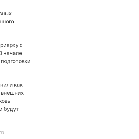
овных
нного
риарху с
В начале
 подготовки
нили как
а внешних
ковь
м будут
го