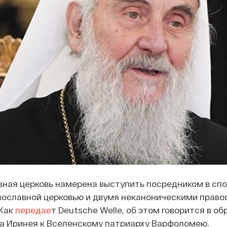
ная церковь намерена выступить посредником в сп
вославной церковью и двумя неканоническими прав
 Как
передае
т Deutsche Welle, об этом говорится в о
ха Иринея к Вселенскому патриарху Варфоломею.