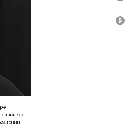
оре
ославными
бращении