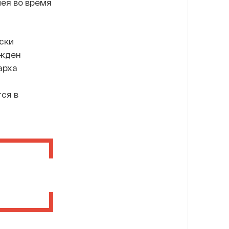
ея во время
ски
ужден
арха
ся в