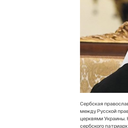
Сербская православ
между Русской пра
церквями Украины.
сербского патриар