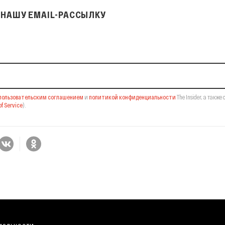
НАШУ EMAIL-РАССЫЛКУ
il-рассылку
пользовательским соглашением
и
политикой конфиденциальности
The Insider,
а также 
f Service
).