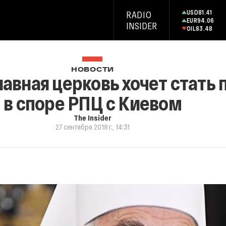
USD
81.41
RADIO
EUR
94.06
INSIDER
OIL
83.48
НОВОСТИ
авная церковь хочет стать
в споре РПЦ с Киевом
The Insider
27 сентября 2018 г., 14:31