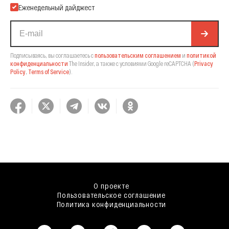
Еженедельный дайджест
Подписываясь, вы соглашаетесь с
пользовательским соглашением
и
политикой
конфиденциальности
The Insider,
а также с условиями Google reCAPTCHA
(
Privacy
Policy
,
Terms of Service
).
О проекте
Пользовательское соглашение
Политика конфиденциальности