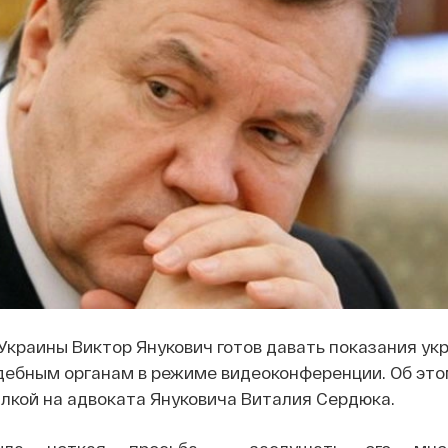
краины Виктор Янукович готов давать показания ук
дебным органам в режиме видеоконференции. Об эт
лкой на адвоката Януковича Виталия Сердюка.
ыла четкая просьба - заслушать его мне