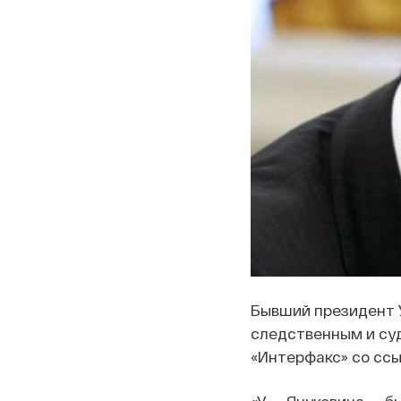
Бывший президент У
следственным и су
«Интерфакс» со ссы
«У Януковича б