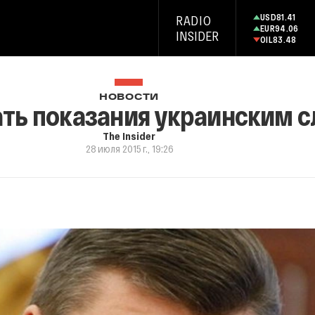
USD
81.41
RADIO
EUR
94.06
INSIDER
OIL
83.48
НОВОСТИ
ать показания украинским 
The Insider
28 июля 2015 г., 19:26