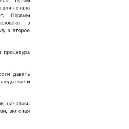
я для начала
ют. Первым
еловека в
я, а второе
и процедура
ости давать
следствие и
ик начались
ми, включая