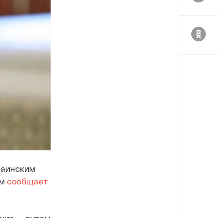
раинским
ом
сообщает
ние путем