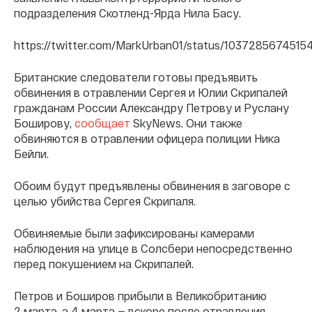
подразделения Скотленд-Ярда Нила Басу.
https://twitter.com/MarkUrban01/status/103728567451
Британские следователи готовы предъявить
обвинения в отравлении Сергея и Юлии Скрипалей
гражданам России Александру Петрову и Руслану
Боширову,
сообщает
SkyNews. Они также
обвиняются в отравлении офицера полиции Ника
Бейли.
Обоим будут предъявлены обвинения в заговоре с
целью убийства Сергея Скрипаля.
Обвиняемые были зафиксированы камерами
наблюдения на улице в Солсбери непосредственно
перед покушением на Скрипалей.
Петров и Боширов прибыли в Великобританию
2 марта, а 4 марта — вскоре после отравления