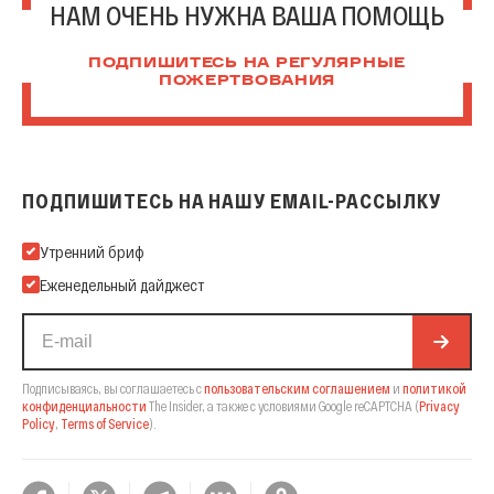
НАМ ОЧЕНЬ НУЖНА ВАША ПОМОЩЬ
ПОДПИШИТЕСЬ НА РЕГУЛЯРНЫЕ
ПОЖЕРТВОВАНИЯ
ПОДПИШИТЕСЬ НА НАШУ EMAIL-РАССЫЛКУ
Подпишитесь на нашу Email-рассылку
Утренний бриф
Еженедельный дайджест
Подписываясь, вы соглашаетесь с
пользовательским соглашением
и
политикой
конфиденциальности
The Insider,
а также с условиями Google reCAPTCHA
(
Privacy
Policy
,
Terms of Service
).