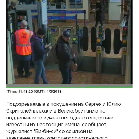
Подозреваемые в покушении на Сергея и Юлию
Скрипалей въехали в Великобританию по
поддельным документам, однако следствию
известны их настоящие имена, сообщает
журналист "Би-би-си" со ссылкой на
заявление главы контртеррористического