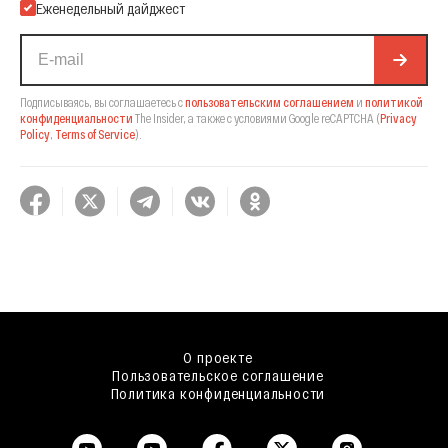
Еженедельный дайджест
Подписываясь, вы соглашаетесь с
пользовательским соглашением
и
политикой
конфиденциальности
The Insider,
а также с условиями Google reCAPTCHA
(
Privacy
Policy
,
Terms of Service
).
О проекте
Пользовательское соглашение
Политика конфиденциальности