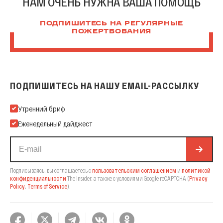
НАМ ОЧЕНЬ НУЖНА ВАША ПОМОЩЬ
ПОДПИШИТЕСЬ НА РЕГУЛЯРНЫЕ
ПОЖЕРТВОВАНИЯ
ПОДПИШИТЕСЬ НА НАШУ EMAIL-РАССЫЛКУ
Подпишитесь на нашу Email-рассылку
Утренний бриф
Еженедельный дайджест
Подписываясь, вы соглашаетесь с
пользовательским соглашением
и
политикой
конфиденциальности
The Insider,
а также с условиями Google reCAPTCHA
(
Privacy
Policy
,
Terms of Service
).