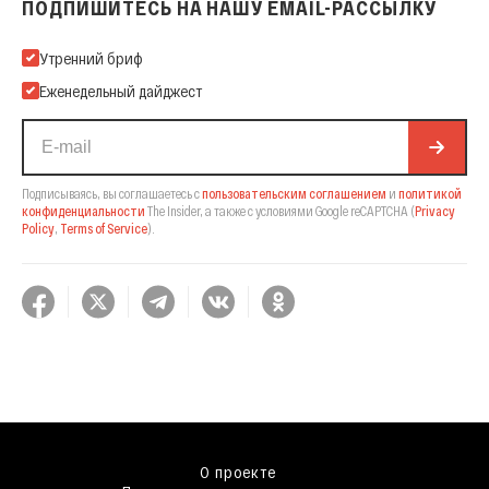
ПОДПИШИТЕСЬ НА НАШУ EMAIL-РАССЫЛКУ
Подпишитесь на нашу Email-рассылку
Утренний бриф
Еженедельный дайджест
Подписываясь, вы соглашаетесь с
пользовательским соглашением
и
политикой
конфиденциальности
The Insider,
а также с условиями Google reCAPTCHA
(
Privacy
Policy
,
Terms of Service
).
О проекте