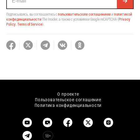
Подписываясь, вы соглашаетесь с
пользовательским соглашением
и
политикой
конфиденциальности
The Insider,
а также с условиями Google reCAPTCHA
(
Privacy
Policy
,
Terms of Service
).
О проекте
Пользовательское соглашение
Политика конфиденциальности
18+