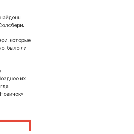
 найдены
 Солсбери.
ери, которые
о, было ли
и
Позднее их
огда
«Новичок»