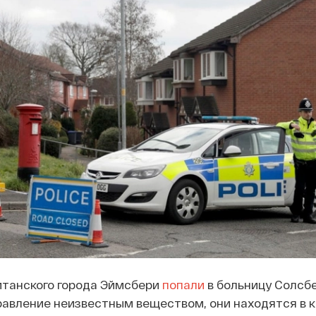
итанского города Эймсбери
попали
в больницу Солсбе
равление неизвестным веществом, они находятся в 