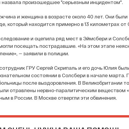
я назвала произошедшее "серьезным инцидентом".
чина и женщина в возрасте около 40 лет. Они были
оде, который находится примерно в 13 километрах от
следование и оцепила ряд мест в Эймсбери и Солсб
могли посещать пострадавшие. «На этом этапе неясн
ение», — заявили в полиции.
отрудник ГРУ Сергей Скрипаль и его дочь Юлия был
знательном состоянии в Солсбери в начале марта. 
больницы после выздоровления. В Великобритании т
 были отравлены нервно-паралитическим веществом 
ным в России. В Москве отвергли эти обвинения.