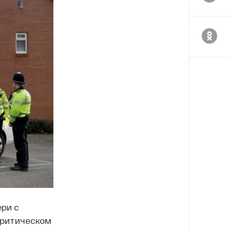
ри с
критическом