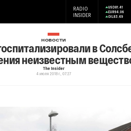
USD
81.41
RADIO
EUR
94.06
INSIDER
OIL
83.49
НОВОСТИ
госпитализировали в Солсб
ения неизвестным вещест
The Insider
4 июля 2018 г., 07:27