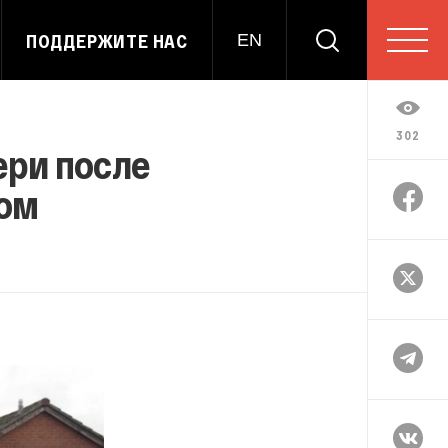
ПОДДЕРЖИТЕ НАС
EN
302
ери после
вом