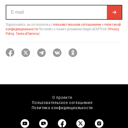
Подписываясь, вы соглашаетесь с
пользовательским соглашением
и
политикой
конфиденциальности
The Insider,
а также с условиями Google reCAPTCHA
(
Privacy
Policy
,
Terms of Service
).
О проекте
Пользовательское соглашение
Политика конфиденциальности