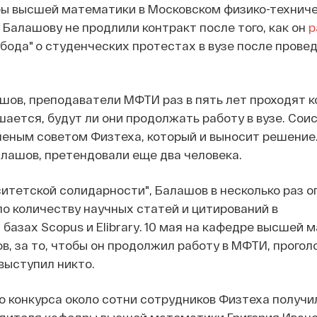
ы высшей математики в Московском физико-технич
Балашову не продлили контракт после того, как он
р
бода" о студенческих протестах в вузе после прове
шов, преподаватели МФТИ раз в пять лет проходят ко
шается, будут ли они продолжать работу в вузе. Сои
еным советом Физтеха, который и выносит решение.
лашов, претендовали еще два человека.
итетской солидарности", Балашов в несколько раз 
по количеству научных статей и цитирований в
базах Scopus и Elibrary. 10 мая на кафедре высшей 
в, за то, чтобы он продолжил работу в МФТИ, прогол
 выступил никто.
о конкурса около сотни сотрудников Физтеха получи