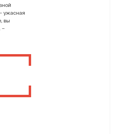
юзной
– ужасная
, вы
 –