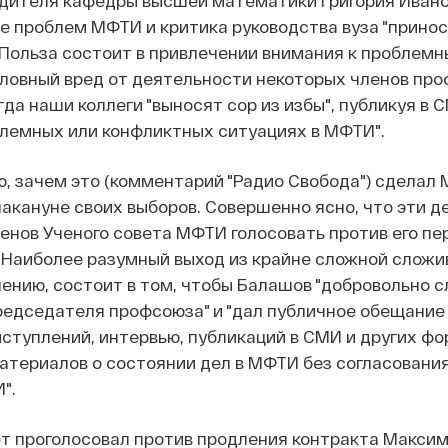
дителя кафедры высшей математики Григория Иванов
 проблем МФТИ и критика руководства вуза "принос
". Польза состоит в привлечении внимания к проблем
словный вред от деятельности некоторых членов пр
гда наши коллеги "выносят сор из избы", публикуя в 
лемных или конфликтных ситуациях в МФТИ".
ю, зачем это (комментарий "Радио Свобода") сделал
акануне своих выборов. Совершенно ясно, что эти де
енов Ученого совета МФТИ голосовать против его пе
 "Наиболее разумный выход из крайне сложной слож
мнению, состоит в том, чтобы Балашов "добровольно с
редседателя профсоюза" и "дал публичное обещание
ступлений, интервью, публикаций в СМИ и других ф
териалов о состоянии дел в МФТИ без согласования
".
ет проголосовал против продления контракта Макси