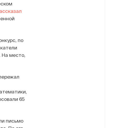
еском
ассказал
денной
нкурс, по
скатели
 На место,
опережал
математики,
осовали 65
ли письмо