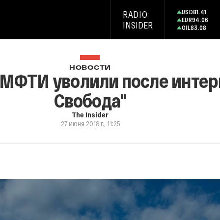
USD
81.41
RADIO
EUR
94.06
INSIDER
OIL
83.08
НОВОСТИ
МФТИ уволили после интер
Свобода"
The Insider
27 июня 2018 г., 11:25