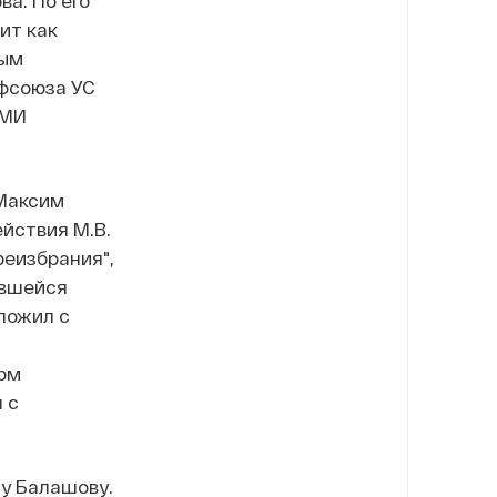
а. По его
ит как
ным
офсоюза УС
СМИ
 Максим
йствия М.В.
реизбрания",
ившейся
ложил с
орм
 с
му Балашову.