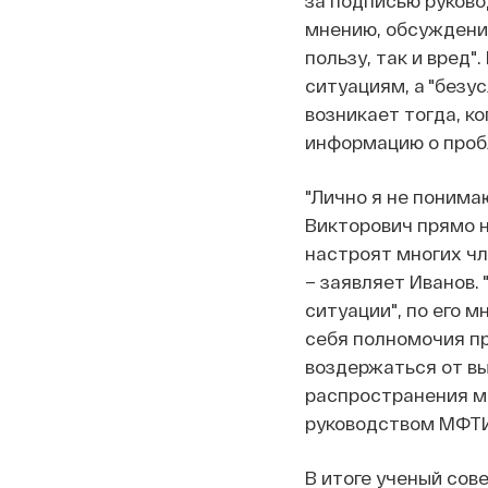
за подписью руково
мнению, обсуждение
пользу, так и вред
ситуациям, а "безу
возникает тогда, ко
информацию о проб
"Лично я не понима
Викторович прямо н
настроят многих чл
– заявляет Иванов.
ситуации", по его 
себя полномочия п
воздержаться от вы
распространения ма
руководством МФТИ
В итоге ученый сов