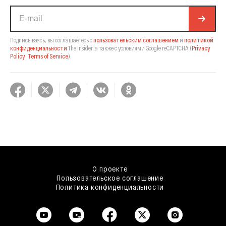
Подписываясь, вы соглашаетесь с
пользовательским соглашением
и
политикой
конфиденциальности
The Insider,
а также с условиями Google reCAPTCHA
(
Privacy
Policy
,
Terms of Service
).
О проекте
Пользовательское соглашение
Политика конфиденциальности