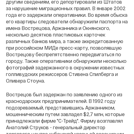
другим сведениям, его депортировали из Штатов
за нарушение миграционных правил. В январе 2002
года его задержали оперативники. Во время обыска
его квартиры следователи обнаружили паспорта на
имена Вострецова, Аржанника и Окнянского,
несколько десятков пластиковых карточек
различных банков мира, а также аккредитованную
при российском МИДе пресс-карту, позволявшую
Вострецову беспрепятственно передвигаться по
городу. Также оперативники обнаружили несколько
фотографий задержанного в окружении известных
голливудских режиссеров Стивена Спилберга и
Оливера Стоуна.
Вострецов был задержан по заявлению одного из
краснодарских предпринимателей. В 1992 году
подозреваемый, представившись Аржанником,
мошенническим путем завладел $2,7 млн, которые
принадлежали фирме "С-Трейд". Фирму возглавлял
Анатолий Струков - генеральный директор
торгового центра кубанской казачьей ассоциации