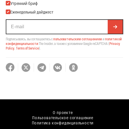
Подпишитесь на нашу Email-рассылку
Утренний бриф
Еженедельный дайджест
Подписываясь, вы соглашаетесь с
пользовательским соглашением
и
политикой
конфиденциальности
The Insider,
а также с условиями Google reCAPTCHA
(
Privacy
Policy
,
Terms of Service
).
О проекте
Пользовательское соглашение
Политика конфиденциальности