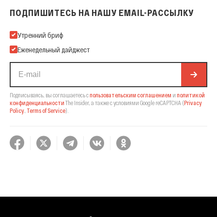
ПОДПИШИТЕСЬ НА НАШУ EMAIL-РАССЫЛКУ
Подпишитесь на нашу Email-рассылку
Утренний бриф
Еженедельный дайджест
Подписываясь, вы соглашаетесь с
пользовательским соглашением
и
политикой
конфиденциальности
The Insider,
а также с условиями Google reCAPTCHA
(
Privacy
Policy
,
Terms of Service
).