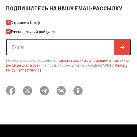
ПОДПИШИТЕСЬ НА НАШУ EMAIL-РАССЫЛКУ
Подпишитесь на нашу Email-рассылку
Утренний бриф
Еженедельный дайджест
Подписываясь, вы соглашаетесь с
пользовательским соглашением
и
политикой
конфиденциальности
The Insider,
а также с условиями Google reCAPTCHA
(
Privacy
Policy
,
Terms of Service
).