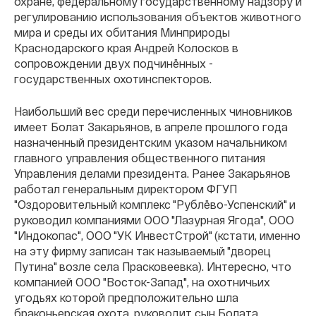
охране, федеральному государственному надзору и
регулированию использования объектов животного
мира и среды их обитания Минприроды
Краснодарского края Андрей Колосков в
сопровождении двух подчинённых -
государственных охотинспекторов.
Наибольший вес среди перечисленных чиновников
имеет Болат Закарьянов, в апреле прошлого года
назначенный президентским указом начальником
главного управления общественного питания
Управления делами президента. Ранее Закарьянов
работал генеральным директором ФГУП
"Оздоровительный комплекс "Рублёво-Успенский" и
руководил компаниями ООО "Лазурная Ягода", ООО
"Индокопас", ООО "УК ИнвестСтрой" (кстати, именно
на эту фирму записан так называемый "дворец
Путина" возле села Прасковеевка). Интересно, что
компанией ООО "Восток-Запад", на охотничьих
угодьях которой предположительно шла
браконьерская охота, руководит сын Болата