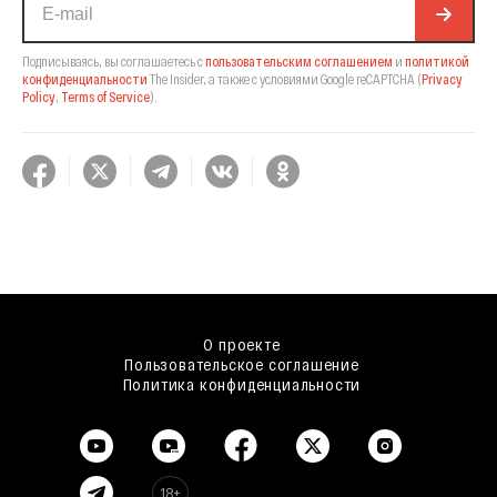
Подписываясь, вы соглашаетесь с
пользовательским соглашением
и
политикой
конфиденциальности
The Insider,
а также с условиями Google reCAPTCHA
(
Privacy
Policy
,
Terms of Service
).
О проекте
Пользовательское соглашение
Политика конфиденциальности
18+