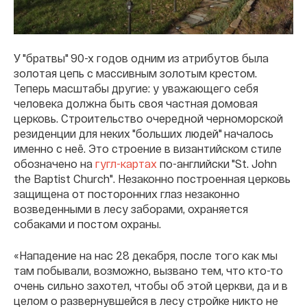
У "братвы" 90-х годов одним из атрибутов была
золотая цепь с массивным золотым крестом.
Теперь масштабы другие: у уважающего себя
человека должна быть своя частная домовая
церковь. Строительство очередной черноморской
резиденции для неких "больших людей" началось
именно с неё. Это строение в византийском стиле
обозначено на
гугл-картах
по-английски "St. John
the Baptist Church". Незаконно построенная церковь
защищена от посторонних глаз незаконно
возведенными в лесу заборами, охраняется
собаками и постом охраны.
«Нападение на нас 28 декабря, после того как мы
там побывали, возможно, вызвано тем, что кто-то
очень сильно захотел, чтобы об этой церкви, да и в
целом о развернувшейся в лесу стройке никто не