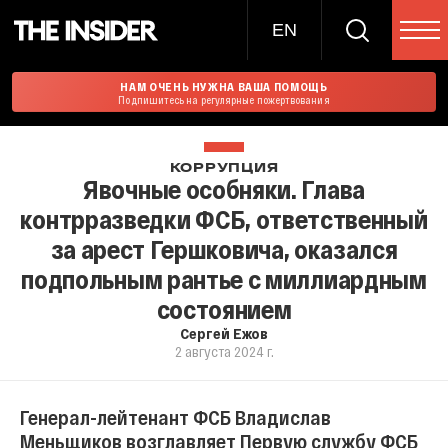
EN
НАМ ОЧЕНЬ НУЖНА ВАША ПОМОЩЬ
Подпишитесь на регулярные пожертвования
КОРРУПЦИЯ
Явочные особняки. Глава
контрразведки ФСБ, ответственный
за арест Гершковича, оказался
подпольным рантье с миллиардным
состоянием
Сергей Ежов
2 августа 2024 г.
Генерал-лейтенант ФСБ Владислав
Меньщиков возглавляет Первую службу ФСБ