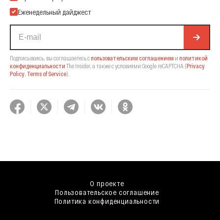
Еженедельный дайджест
Подписываясь, вы соглашаетесь с
пользовательским соглашением
и
политикой
конфиденциальности
The Insider,
а также с условиями Google reCAPTCHA
(
Privacy
Policy
,
Terms of Service
).
О проекте
Пользовательское соглашение
Политика конфиденциальности