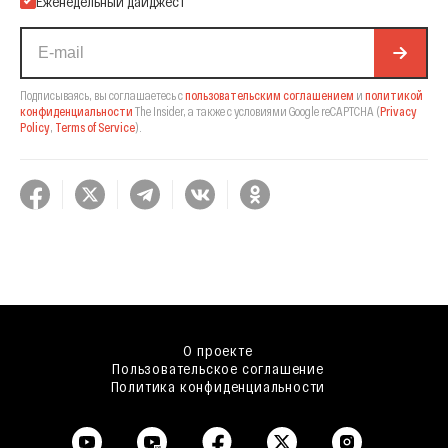
Еженедельный дайджест
Подписываясь, вы соглашаетесь с
пользовательским соглашением
и
политикой
конфиденциальности
The Insider,
а также с условиями Google reCAPTCHA
(
Privacy
Policy
,
Terms of Service
).
О проекте
Пользовательское соглашение
Политика конфиденциальности