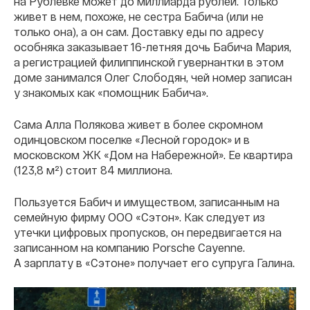
на Рублевке может до миллиарда рублей. Только
живет в нем, похоже, не сестра Бабича (или не
только она), а он сам. Доставку еды по адресу
особняка заказывает 16-летняя дочь Бабича Мария,
а регистрацией филиппинской гувернантки в этом
доме занимался Олег Слободян, чей номер записан
у знакомых как «помощник Бабича».
Сама Алла Полякова живет в более скромном
одинцовском поселке «Лесной городок» и в
московском ЖК «Дом на Набережной». Ее квартира
(123,8 м²) стоит 84 миллиона.
Пользуется Бабич и имуществом, записанным на
семейную фирму ООО «Сэтон». Как следует из
утечки цифровых пропусков, он передвигается на
записанном на компанию Porsche Cayenne.
А зарплату в «Сэтоне» получает его супруга Галина.