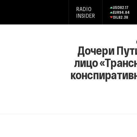
USD
82.17
RADIO
EUR
94.84
INSIDER
OIL
82.38
Дочери Пути
лицо «Трансн
конспиративн