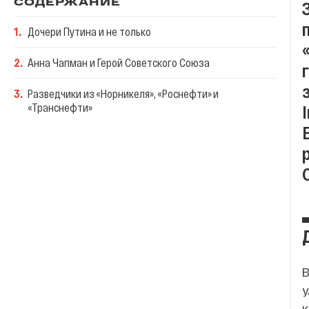
СОДЕРЖАНИЕ
1
.
Дочери Путина и не только
2
.
Анна Чапман и Герой Советского Союза
3
.
Разведчики из «Норникеля», «Роснефти» и
«Транснефти»
В
у
к