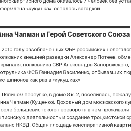
ногоквартирного дома оказалось 7 человек без уста
формлена «кукушка», осталось загадкой.
Анна Чапман и Герой Советского Союза
 2010 году разоблаченных ФБР российских нелегало
олковник внешней разведки Александр Потеев, обме
крипаля, полковника СВР Александра Запорожского, у
отрудника ФСБ Геннадия Василенко, отбывавших тю
кс-шпионов как раз в «кукушках».
 Лялином переулке, в доме 8 к. 2, поселилась, пожал
нна Чапман (Кущенко). Доходный дом московского куп
осле большевистского переворота в нем проживали в
пионскую деятельность и создание троцкистской о
аланс НКВД. Общая площадь конспиративной квартир