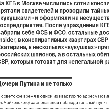
За КГБ в Москве числились сотни консп
прятали свидетелей и проводили тайные
«кукушками» и оформляли на несущест
госпредприятия. После упразднения КГ
забрали себе ФСБ и ФСО, остальные дос
Insider, в конспиративных квартирах СВ
Екатерина, в нескольких «кукушках» пр
российских шпионов, а в остальных об
СВР, которых готовят для нелегальной 
Дочери Путина и не только
 советское время в одной из квартир по адресу Новин
л. Чайковского) располагался наблюдательный пункт
руглосуточно дежурили оперативники со специальной