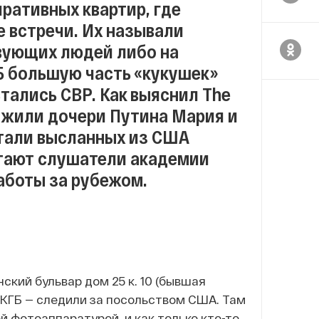
иративных квартир, где
 встречи. Их называли
вующих людей либо на
Б большую часть «кукушек»
тались СВР. Как выяснил The
Р жили дочери Путина Мария и
ятали высланных из США
итают слушатели академии
работы за рубежом.
ский бульвар дом 25 к. 10 (бывшая
 КГБ — следили за посольством США. Там
 фотоаппаратурой, и как только кто-то