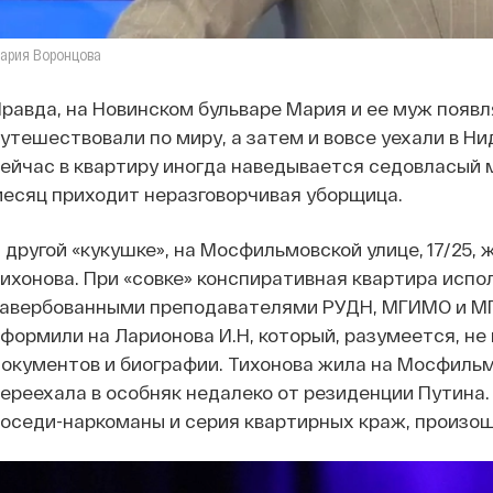
ария Воронцова
равда, на Новинском бульваре Мария и ее муж появл
утешествовали по миру, а затем и вовсе уехали в Н
ейчас в квартиру иногда наведывается седовласый 
есяц приходит неразговорчивая уборщица.
 другой «кукушке», на Мосфильмовской улице, 17/25
ихонова. При «совке» конспиративная квартира испо
авербованными преподавателями РУДН, МГИМО и МГ
формили на Ларионова И.Н, который, разумеется, не
окументов и биографии. Тихонова жила на Мосфильм
ереехала в особняк недалеко от резиденции Путина.
оседи-наркоманы и серия квартирных краж, произо