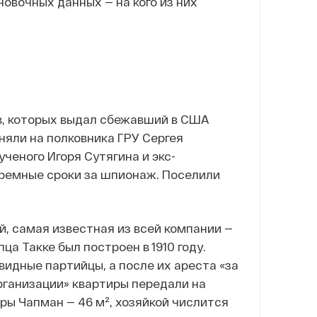
новочных данных — на кого из них
в, которых выдал сбежавший в США
няли на полковника ГРУ Сергея
ченого Игоря Сутягина и экс-
ремные сроки за шпионаж. Поселили
уй, самая известная из всей компании —
ца Такке был построен в 1910 году.
идные партийцы, а после их ареста «за
рганизации» квартиры передали на
ы Чапман — 46 м², хозяйкой числится