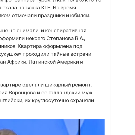
 ехала наружка КГБ. Во время
айком отмечали праздники и юбилеи.
ьше не снимали, и конспиративная
формили некоего Степанова В.А.,
нников. Квартира оформлена под
 «кукушке» проходили тайные встречи
ан Африки, Латинской Америки и
в квартире сделали шикарный ремонт.
ия Воронцова и ее голландский муж
нглийски, их круглосуточно охраняли