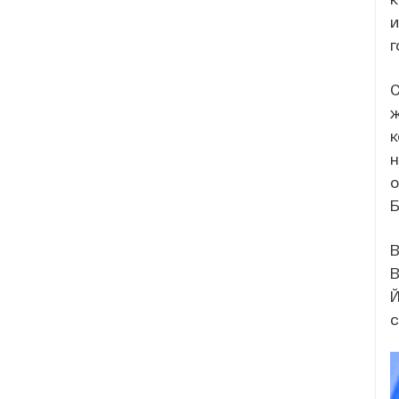
и
г
С
ж
к
н
о
Б
В
В
Й
с