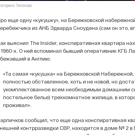
катерина Тихонова
ро еще одну «кукушку», на Бережковской набережной
еребежчика из АНБ Эдварда Сноудена (сам он это, 
ак выяснил The Insider, конспиративная квартира на
 1960-х. О ней вспоминал бывший оперативник КГБ Л
бежавший в Англию:
«Та самая «кукушка» на Бережковской Набережной,
полностью обставленное, хоть и не новой, но дост
укомплектованное всем необходимым домашним ск
постельное белье) трехкомнатное жилище, в котор
проживал».
арпичков сообщил, что еще одна конспиративная кв
нешней контрразведки СВР, находится в доме № 2 в