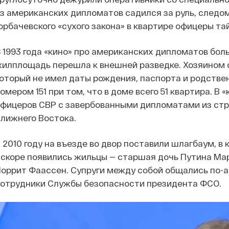
з американских дипломатов садился за руль, следом
орбачевского «сухого закона» в квартире офицеры т
 1993 года «кино» про американских дипломатов бол
илплощадь перешла к внешней разведке. Хозяином о
оторый не имел даты рождения, паспорта и родстве
омером 151 при том, что в доме всего 51 квартира. В
фицеров СВР с завербованными дипломатами из стр
лижнего Востока.
 2010 году на въезде во двор поставили шлагбаум, 
скоре появились жильцы — старшая дочь Путина Мар
оррит Фаассен. Супруги между собой общались по-а
отрудники Службы безопасности президента ФСО.