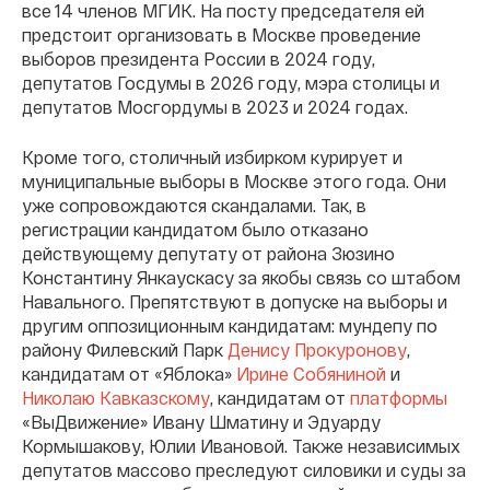
все 14 членов МГИК. На посту председателя ей
предстоит организовать в Москве проведение
выборов президента России в 2024 году,
депутатов Госдумы в 2026 году, мэра столицы и
депутатов Мосгордумы в 2023 и 2024 годах.
Кроме того, столичный избирком курирует и
муниципальные выборы в Москве этого года. Они
уже сопровождаются скандалами. Так, в
регистрации кандидатом было отказано
действующему депутату от района Зюзино
Константину Янкаускасу за якобы связь со штабом
Навального. Препятствуют в допуске на выборы и
другим оппозиционным кандидатам: мундепу по
району Филевский Парк
Денису Прокуронову
,
кандидатам от «Яблока»
Ирине Собяниной
и
Николаю Кавказскому
, кандидатам от
платформы
«ВыДвижение» Ивану Шматину и Эдуарду
Кормышакову, Юлии Ивановой. Также независимых
депутатов массово преследуют силовики и суды за