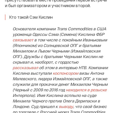
и был организатором и участником второй.
Кто такой Сэм Кислин
Основателя компании Trans Commodities в США
уроженца Одессы Сэма (Семена) Кислина ФБР
связывает
в том числе с покойным Иваньковым
(Япончиком) из Солнцевской ОПГ и братьями
Михаилом и Львом Черными (Измайловская
ОПГ). Дружбы с братьями Черными Кислин не
скрывал и, наоборот, с гордостью
рассказывал
об этом в интервью НТВ. Компании
Кислина выступали
коспонсором
визы Антона
Малевского, лидера Измайловской ОПГ, а также
служили для прокачки денег Михаилом Черным
(Черный с 2009 по 2016 год
находился в розыске
Интерпола). Имя Кислина всплыло на суде
Михаила Черного против Олега Дерипаски в
Лондоне. Суд пришел к
выводу
, что свой бизнес
по торговле с Россией через Trans Commodities