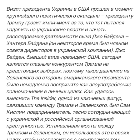
Визит президента Украины в США прошел в момент
крупнейшего политического скандала — президенту
Трампу грозит импичмент за то, что тот пытался
надавить на украинские власти и начать
расследование деятельности сына Джо Байдена —
Хантера Байдена (он некоторое время был членом
совета директоров в украинской компании). Джо
Байден, бывший вице-президент США, сегодня
является главным конкурентом Трампа на
предстоящих выборах, поэтому такое давление на
Зеленского со стороны американского президента
было немедленно воспринято как злоупотребление
полномочиями в личных целях. Как удалось
выяснить The Insider, одной из ключевых фигур,
связавших команду Трампа и Зеленского, был Сэм
Кислин, предприниматель, тесно сотрудничающий
с украинской и российской организованной
преступностью. Устанавливая мосты между
Трампом и Зеленским, он использовал это в своих
целях, чтобы расправиться с экс-президентом