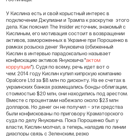
У Кислина есть и свой корыстный интерес в
подключении Джулиани и Трампа к раскрутке этого
дела. Как пояснил The Insider источник, знакомый с
Кислиным, его мотивация состоит в возвращении
активов, замороженных в Украине при Порошенко в
рамках розыска денег Януковича (обиженный
Кислин в интервью парадоксально называет
конфискацию активов Януковича "
актом
коррупции
"). Судя по всему, речь идет вот о
чем: 2014 году Кислин купил кипрскую компанию
Opalcore Ltd за $8 млн по дисконту. На ее счетах в
украинских банках размещались бонды-облигации,
стоимостью $20 млн, они находились под арестом.
Вместе с процентами набежало около $23 млн
долларов. Но денег он не получил – эти средства
были конфискованы по приговору Краматорского
суда по делу Януковича. Пока Порошенко был у
власти, Кислин молчал, а теперь, наладив по линии
диаспоры связь с Зеленским, резко