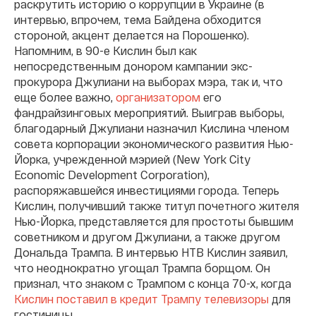
раскрутить историю о коррупции в Украине (в
интервью, впрочем, тема Байдена обходится
стороной, акцент делается на Порошенко).
Напомним, в 90-е Кислин был как
непосредственным донором кампании экс-
прокурора Джулиани на выборах мэра, так и, что
еще более важно,
организатором
его
фандрайзинговых мероприятий. Выиграв выборы,
благодарный Джулиани назначил Кислина членом
совета корпорации экономического развития Нью-
Йорка, учрежденной мэрией (New York City
Economic Development Corporation),
распоряжавшейся инвестициями города. Теперь
Кислин, получивший также титул почетного жителя
Нью-Йорка, представляется для простоты бывшим
советником и другом Джулиани, а также другом
Дональда Трампа. В интервью НТВ Кислин заявил,
что неоднократно угощал Трампа борщом. Он
признал, что знаком с Трампом с конца 70-х, когда
Кислин поставил в кредит Трампу телевизоры
для
гостиницы.