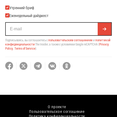
Подпишитесь на нашу Email-рассылку
Утренний бриф
Еженедельный дайджест
Подписываясь, вы соглашаетесь с
пользовательским соглашением
и
политикой
конфиденциальности
The Insider,
а также с условиями Google reCAPTCHA
(
Privacy
Policy
,
Terms of Service
).
О проекте
Пользовательское соглашение
Политика конфиденциальности