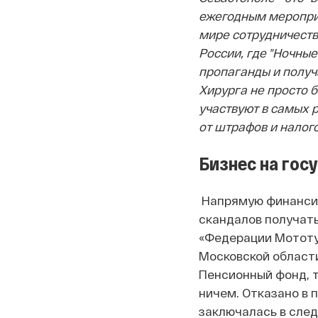
ежегодным меропри
мире сотрудничеств
России, где "Ночны
пропаганды и получ
Хирурга не просто б
участвуют в самых 
от штрафов и налого
Бизнес на гос
Напрямую финансир
скандалов получат
«Федерации Мототур
Московской области
Пенсионный фонд, т
ничем. Отказано в 
заключалась в сле