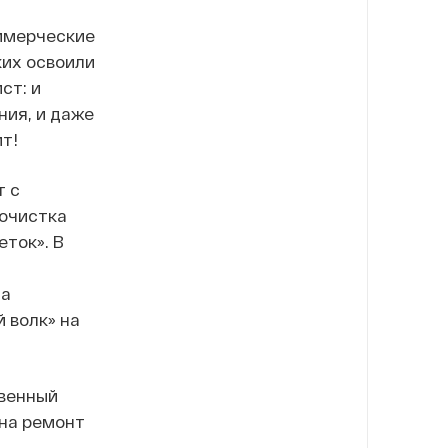
оммерческие
ких освоили
ст: и
ния, и даже
т!
т с
«очистка
еток». В
на
й волк» на
твенный
 на
ремонт