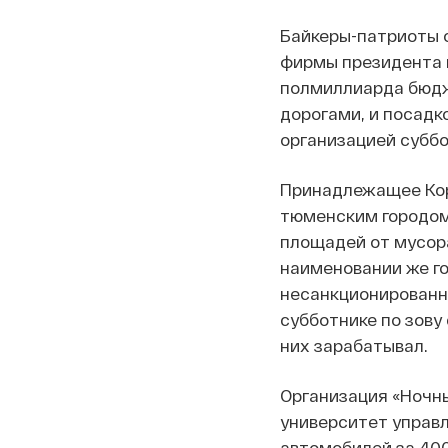
Байкеры-патриоты о
фирмы президента к
полмиллиарда бюдж
дорогами, и посадк
организацией суббо
Принадлежащее Коро
тюменским городом 
площадей от мусора
наименовании же г
несанкционированны
субботнике по зову 
них зарабатывал.
Организация «Ночны
университет управле
автомобилей за 400