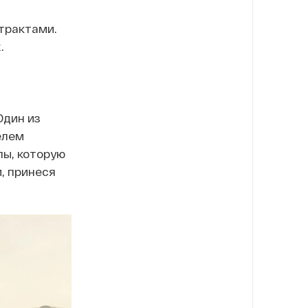
трактами.
.
Один из
елем
пы, которую
, принеся