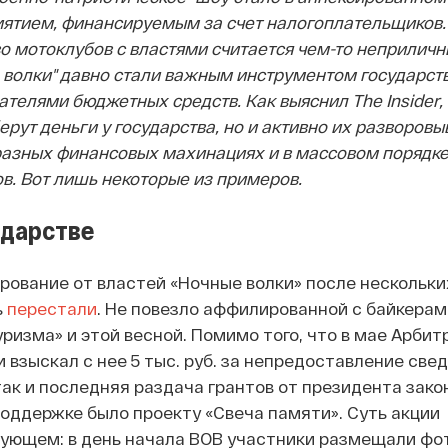
ятием, финансируемым за счет налогоплательщиков.
о мотоклубов с властями считается чем-то неприличны
е волки" давно стали важным инструментом государст
ателями бюджетных средств. Как выяснил The Insider,
ерут деньги у государства, но и активно их разворовы
разных финансовых махинациях и в массовом порядке
в. Вот лишь некоторые из примеров.
ударстве
ование от властей «Ночные волки» после нескольки
ь
перестали
.
Не повезло аффилированной с байкерам
изма» и этой весной. Помимо того, что в мае Арби
 взыскал с нее 5 тыс. руб. за непредоставление свед
ак и последняя раздача грантов от президента зако
поддержке было проекту «Свеча памяти».
Суть акции
дующем: в день начала ВОВ участники размещали фо