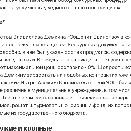
ак закупку якобы у «единственного поставщика».
о"
Истры Владислава Демкина «Общепит-Единство» в ко
на поставку еды для детей. Конкурсная документаци
одробно, в ней был указан состав продуктов, содерж
и вес упаковки. В результате на аукцион поступила в
 от максимальной цены составило - 0%! Щедрость и
а Демкину заработать на подобных контрактах уже 
волка» из Истры Алексея Каплина есть свой ЧОП, бай
е различные муниципальные учреждения, в том числ
 Так что если разгневанные истринские пенсионеры,
мой, решат штурмовать Пенсионный фонд, их встре
мые из государственного бюджета.
лкие и крупные