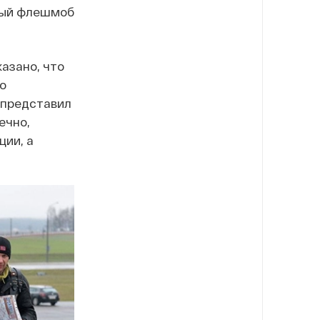
рый флешмоб
казано, что
о
 представил
ечно,
ции, а