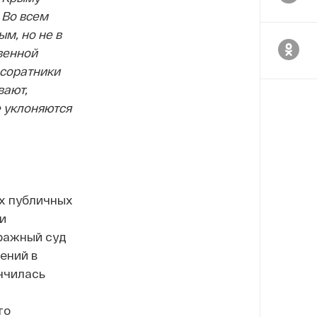
 Во всем
м, но не в
венной
 соратники
вают,
 уклоняются
х публичных
и
тражный суд
ений в
нчилась
то