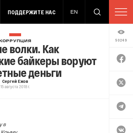
ПОДДЕРЖИТЕ НАС
EN
50249
КОРРУПЦИЯ
е волки. Как
кие байкеры воруют
тные деньги
Сергей Ежов
15 августа 2018 г.
у в
м Крыму