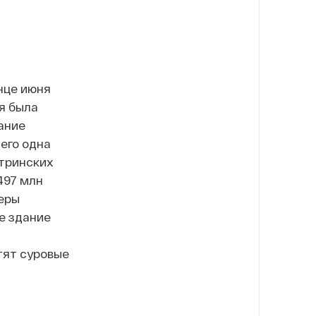
нце июня
я была
ание
сего одна
стринских
497 млн
керы
е здание
тят суровые