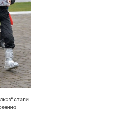
лков" стали
овенно