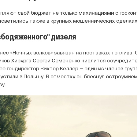
епляют свой бюджет не только махинациями с госкон
асветились также в крупных мошеннических сделках
збодяженного" дизеля
нес «Ночных волков» завязан на поставках топлива. 
ков Хирурга Сергей Семененко числится соучредит
 ее гендиректор Виктор Келлер — один из членов груп
пустили в Польшу. В отместку он блеснул остроумием
ву.