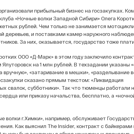
рганизовали прибыльный бизнес на госзакупках. К
луба «Ночные волки Западной Сибири» Олега Корот
етных рублей. Чем только не занимается мотоцикли
ой деревьев, и поставками камер наружного наблюде
тников. За них, оказывается, государство тоже плати
тких ООО «Д-Марк» в этом году заключило контрак
Ялуторовск на 1 млн рублей. В техзадании указаны 
 вручную», «затаривание в мешки», «разделывание в
осзакупки сказано прямым текстом: «Ликвидация
х свалок, субботники». Так что тюменцы работали 
сердца или приказу начальства, бесплатно, а «ночно
е волки г.Химки», например, обслуживает Государс
ния. Как выяснил The Insider, контракт
с байкерами
 тысяч был заключен в обход конкурсных процедур