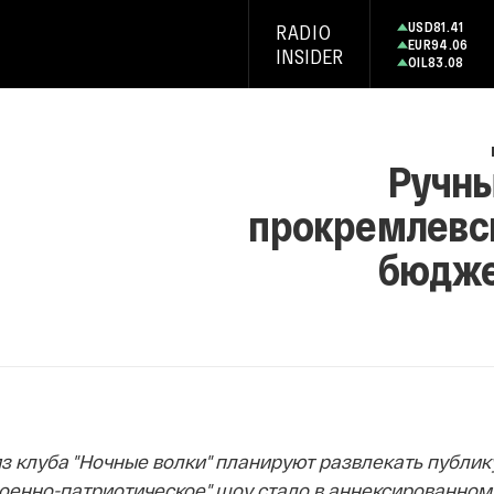
USD
81.41
RADIO
EUR
94.06
INSIDER
OIL
83.08
Ручны
прокремлевс
бюдже
з клуба "Ночные волки" планируют развлекать публик
"военно-патриотическое" шоу стало в аннексированно