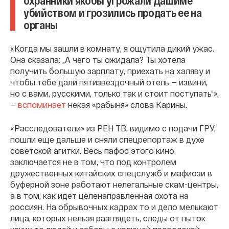
охранники якобы угрожали Дашиме
убийством и грозились продать ее на
органы
«Когда мы зашли в комнату, я ощутила дикий ужас.
Она сказала: „А чего ты ожидала? Ты хотела
получить большую зарплату, приехать на халяву и
чтобы тебе дали пятизвездочный отель — извини,
но с вами, русскими, только так и стоит поступать“»,
—
вспоминает
некая «рабыня» слова Карины.
«Расследователи» из РЕН ТВ, видимо с подачи ГРУ,
пошли еще дальше и сняли спецрепортаж в духе
советской агитки. Весь пафос этого кино
заключается не в том, что под контролем
дружественных китайских спецслужб и мафиози в
буферной зоне работают нелегальные скам-центры,
а в том, как идет целенаправленная охота на
россиян. На обрывочных кадрах то и дело мелькают
лица, которых нельзя разглядеть, следы от пыток