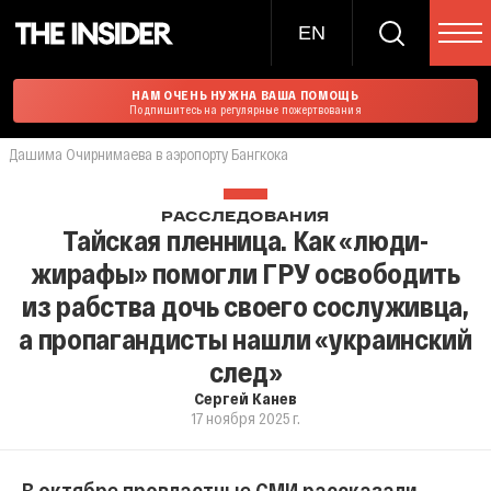
EN
НАМ ОЧЕНЬ НУЖНА ВАША ПОМОЩЬ
Подпишитесь на регулярные пожертвования
Дашима Очирнимаева в аэропорту Бангкока
РАССЛЕДОВАНИЯ
Тайская пленница. Как «люди-
жирафы» помогли ГРУ освободить
из рабства дочь своего сослуживца,
а пропагандисты нашли «украинский
след»
Сергей Канев
17 ноября 2025 г.
В октябре провластные СМИ рассказали