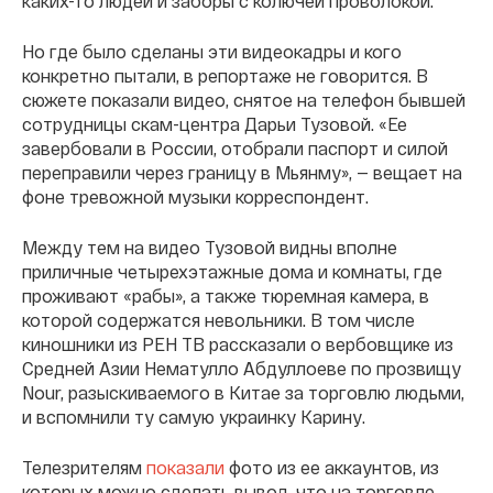
каких-то людей и заборы с колючей проволокой.
Но где было сделаны эти видеокадры и кого
конкретно пытали, в репортаже не говорится. В
сюжете показали видео, снятое на телефон бывшей
сотрудницы скам-центра Дарьи Тузовой. «Ее
завербовали в России, отобрали паспорт и силой
переправили через границу в Мьянму», — вещает на
фоне тревожной музыки корреспондент.
Между тем на видео Тузовой видны вполне
приличные четырехэтажные дома и комнаты, где
проживают «рабы», а также тюремная камера, в
которой содержатся невольники. В том числе
киношники из РЕН ТВ рассказали о вербовщике из
Средней Азии Нематулло Абдуллоеве по прозвищу
Nour, разыскиваемого в Китае за торговлю людьми,
и вспомнили ту самую украинку Карину.
Телезрителям
показали
фото из ее аккаунтов, из
которых можно сделать вывод, что на торговле