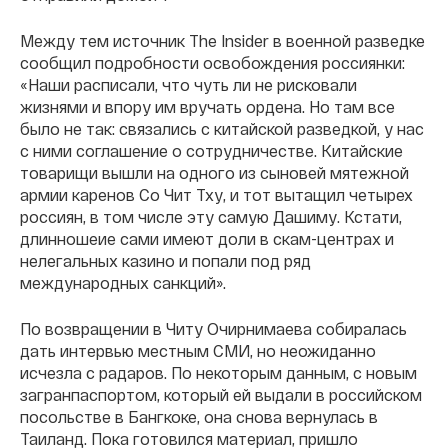
Между тем источник The Insider в военной разведке
сообщил подробности освобождения россиянки:
«Наши расписали, что чуть ли не рисковали
жизнями и впору им вручать ордена. Но там все
было не так: связались с китайской разведкой, у нас
с ними соглашение о сотрудничестве. Китайские
товарищи вышли на одного из сыновей мятежной
армии каренов Со Чит Тху, и тот вытащил четырех
россиян, в том числе эту самую Дашиму. Кстати,
длинношеие сами имеют доли в скам-центрах и
нелегальных казино и попали под ряд
международных санкций».
По возвращении в Читу Очирнимаева собиралась
дать интервью местным СМИ, но неожиданно
исчезла с радаров. По некоторым данным, с новым
загранпаспортом, который ей выдали в российском
посольстве в Бангкоке, она снова вернулась в
Таиланд. Пока готовился материал, пришло