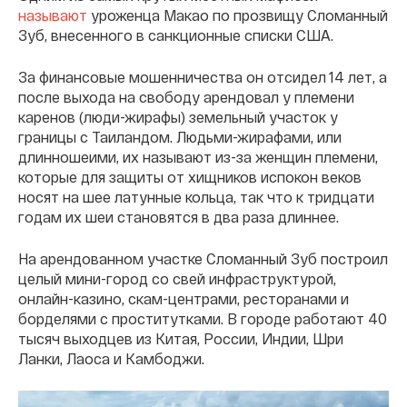
называют
уроженца Макао по прозвищу Сломанный
Зуб, внесенного в санкционные списки США.
За финансовые мошенничества он отсидел 14 лет, а
после выхода на свободу арендовал у племени
каренов (люди-жирафы) земельный участок у
границы с Таиландом. Людьми-жирафами, или
длинношеими, их называют из-за женщин племени,
которые для защиты от хищников испокон веков
носят на шее латунные кольца, так что к тридцати
годам их шеи становятся в два раза длиннее.
На арендованном участке Сломанный Зуб построил
целый мини-город со свей инфраструктурой,
онлайн-казино, скам-центрами, ресторанами и
борделями с проститутками. В городе работают 40
тысяч выходцев из Китая, России, Индии, Шри
Ланки, Лаоса и Камбоджи.