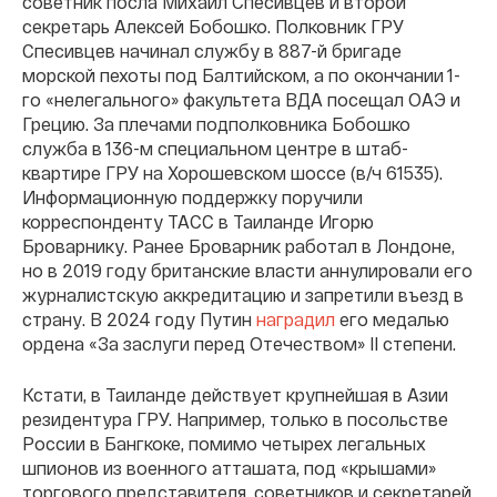
советник посла Михаил Спесивцев и второй
секретарь Алексей Бобошко. Полковник ГРУ
Спесивцев начинал службу в 887-й бригаде
морской пехоты под Балтийском, а по окончании 1-
го «нелегального» факультета ВДА посещал ОАЭ и
Грецию. За плечами подполковника Бобошко
служба в 136-м специальном центре в штаб-
квартире ГРУ на Хорошевском шоссе (в/ч 61535).
Информационную поддержку поручили
корреспонденту ТАСС в Таиланде Игорю
Броварнику. Ранее Броварник работал в Лондоне,
но в 2019 году британские власти аннулировали его
журналистскую аккредитацию и запретили въезд в
страну. В 2024 году Путин
наградил
его медалью
ордена «За заслуги перед Отечеством» II степени.
Кстати, в Таиланде действует крупнейшая в Азии
резидентура ГРУ. Например, только в посольстве
России в Бангкоке, помимо четырех легальных
шпионов из военного атташата, под «крышами»
торгового представителя, советников и секретарей