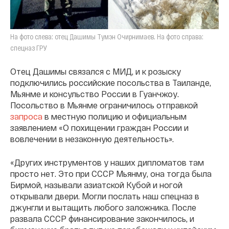
На фото слева: отец Дашимы Тумэн Очирнимаев. На фото справа:
спецназ ГРУ
Отец Дашимы связался с МИД, и к розыску
подключились российские посольства в Таиланде,
Мьянме и консульство России в Гуанчжоу.
Посольство в Мьянме ограничилось отправкой
запроса
в местную полицию и официальным
заявлением «О похищении граждан России и
вовлечении в незаконную деятельность».
«Других инструментов у наших дипломатов там
просто нет. Это при СССР Мьянму, она тогда была
Бирмой, называли азиатской Кубой и ногой
открывали двери. Могли послать наш спецназ в
джунгли и вытащить любого заложника. После
развала СССР финансирование закончилось, и