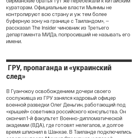
бирманские братья тут же перебежали к китайским
кураторам. Официальные власти Мьянмы не
контролируют всю страну и уж тем более
буферную зону на границе с Таиландом», —
рассказал The Insider чиновник из Третьего
департамента МИДа, попросивший не называть его
имени.
ГРУ, пропаганда и «украинский
след»
В Гуанчжоу освобождением дочери своего
сослуживца из ГРУ занялся кадровый офицер
военной разведки Олег Деньгин, работающий под
«крышей» советника российского консульства. Он
окончил 1-й факультет Военно-дипломатической
академии (ВДА), где готовят нелегалов, и долгое
время шпионил в Шанхае. В Таиланде подключились