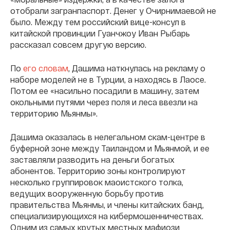
отобрали загранпаспорт. Денег у Очирнимаевой не
было. Между тем российский вице-консул в
китайской провинции Гуанчжоу Иван Рыбарь
рассказал совсем другую версию.
По
его словам
, Дашима наткнулась на рекламу о
наборе моделей не в Турции, а находясь в Лаосе.
Потом ее «насильно посадили в машину, затем
окольными путями через поля и леса ввезли на
территорию Мьянмы».
Дашима оказалась в нелегальном скам-центре в
буферной зоне между Таиландом и Мьянмой, и ее
заставляли разводить на деньги богатых
абонентов. Территорию зоны контролируют
несколько группировок маоистского толка,
ведущих вооруженную борьбу против
правительства Мьянмы, и члены китайских банд,
специализирующихся на кибермошенничествах.
Одним из самых крутых местных мафиози