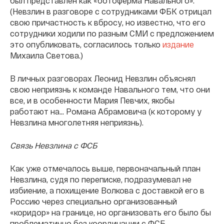
был представлен как «ботоферма Навального».
(Невзлин в разговоре с сотрудниками ФБК отрицал
свою причастность к вбросу, но известно, что его
сотрудники ходили по разным СМИ с предложением
это опубликовать, согласилось только
издание
Михаила Светова.)
В личных разговорах Леонид Невзлин объяснял
свою неприязнь к команде Навального тем, что они
все, и в особенности Мария Певчих, якобы
работают на... Романа Абрамовича (к которому у
Невзлина многолетняя неприязнь).
Связь Невзлина с ФСБ
Как уже отмечалось выше, первоначальный план
Невзлина, судя по переписке, подразумевал не
избиение, а похищение Волкова с доставкой его в
Россию через специально организованный
«коридор» на границе, но организовать его было бы
проблематично без координации с ФСБ.