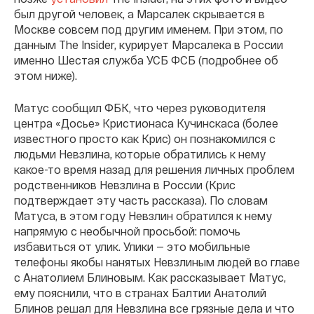
был другой человек, а Марсалек скрывается в
Москве совсем под другим именем. При этом, по
данным The Insider, курирует Марсалека в России
именно Шестая служба УСБ ФСБ (подробнее об
этом ниже).
Матус сообщил ФБК, что через руководителя
центра «Досье» Кристионаса Кучинскаса (более
известного просто как Крис) он познакомился с
людьми Невзлина, которые обратились к нему
какое-то время назад для решения личных проблем
родственников Невзлина в России (Крис
подтверждает эту часть рассказа). По словам
Матуса, в этом году Невзлин обратился к нему
напрямую с необычной просьбой: помочь
избавиться от улик. Улики — это мобильные
телефоны якобы нанятых Невзлиным людей во главе
с Анатолием Блиновым. Как рассказывает Матус,
ему пояснили, что в странах Балтии Анатолий
Блинов решал для Невзлина все грязные дела и что