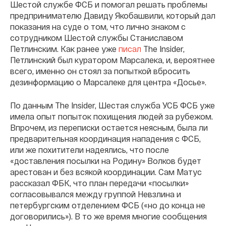
Шестой службе ФСБ и помогал решать проблемы
предпринимателю Давиду Якобашвили, который дал
показания на суде о том, что лично знаком с
сотрудником Шестой службы Станиславом
Петлинским. Как ранее уже
писал
The Insider,
Петлинский был куратором Марсалека, и, вероятнее
всего, именно он стоял за попыткой вбросить
дезинформацию о Марсалеке для центра «Досье».
По данным The Insider, Шестая служба УСБ ФСБ уже
имела опыт попыток похищения людей за рубежом.
Впрочем, из переписки остается неясным, была ли
предварительная координация нападения с ФСБ,
или же похитители надеялись, что после
«доставления посылки на Родину» Волков будет
арестован и без всякой координации. Сам Матус
рассказал ФБК, что план передачи «посылки»
согласовывался между группой Невзлина и
петербургским отделением ФСБ («но до конца не
договорились»). В то же время многие сообщения