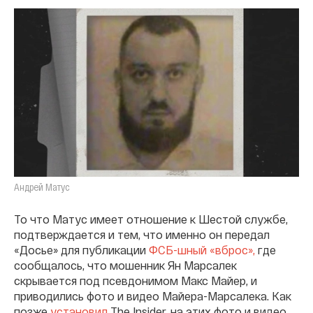
Андрей Матус
То что Матус имеет отношение к Шестой службе,
подтверждается и тем, что именно он передал
«Досье» для публикации
ФСБ-шный «вброс»,
где
сообщалось, что мошенник Ян Марсалек
скрывается под псевдонимом Макс Майер, и
приводились фото и видео Майера-Марсалека. Как
позже
установил
The Insider, на этих фото и видео