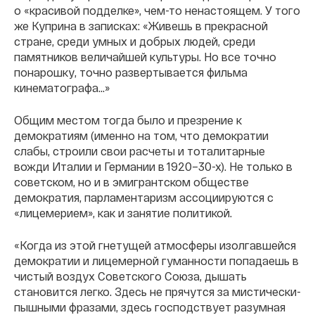
о «красивой подделке», чем-то ненастоящем. У того
же Куприна в записках: «Живешь в прекрасной
стране, среди умных и добрых людей, среди
памятников величайшей культуры. Но все точно
понарошку, точно развертывается фильма
кинематографа...»
Общим местом тогда было и презрение к
демократиям (именно на том, что демократии
слабы, строили свои расчеты и тоталитарные
вожди Италии и Германии в 1920–30-х). Не только в
советском, но и в эмигрантском обществе
демократия, парламентаризм ассоциируются с
«лицемерием», как и занятие политикой.
«Когда из этой гнетущей атмосферы изолгавшейся
демократии и лицемерной гуманности попадаешь в
чистый воздух Советского Союза, дышать
становится легко. Здесь не прячутся за мистически-
пышными фразами, здесь господствует разумная