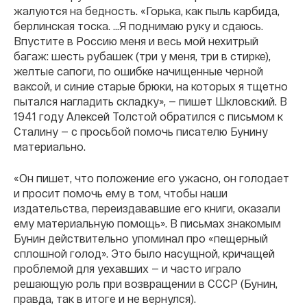
жалуются на бедность. «Горька, как пыль карбида,
берлинская тоска. …Я поднимаю руку и сдаюсь.
Впустите в Россию меня и весь мой нехитрый
багаж: шесть рубашек (три у меня, три в стирке),
желтые сапоги, по ошибке начищенные черной
ваксой, и синие старые брюки, на которых я тщетно
пытался нагладить складку», — пишет Шкловский. В
1941 году Алексей Толстой обратился с письмом к
Сталину — с просьбой помочь писателю Бунину
материально.
«Он пишет, что положение его ужасно, он голодает
и просит помочь ему в том, чтобы наши
издательства, переиздававшие его книги, оказали
ему материальную помощь». В письмах знакомым
Бунин действительно упоминал про «пещерный
сплошной голод». Это было насущной, кричащей
проблемой для уехавших — и часто играло
решающую роль при возвращении в СССР (Бунин,
правда, так в итоге и не вернулся).