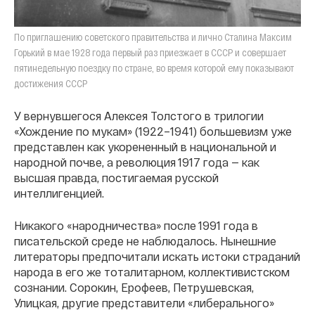
По приглашению советского правительства и лично Сталина Максим
Горький в мае 1928 года первый раз приезжает в СССР и совершает
пятинедельную поездку по стране, во время которой ему показывают
достижения СССР
У вернувшегося Алексея Толстого в трилогии
«Хождение по мукам» (1922–1941) большевизм уже
представлен как укорененный в национальной и
народной почве, а революция 1917 года — как
высшая правда, постигаемая русской
интеллигенцией.
Никакого «народничества» после 1991 года в
писательской среде не наблюдалось. Нынешние
литераторы предпочитали искать истоки страданий
народа в его же тоталитарном, коллективистском
сознании. Сорокин, Ерофеев, Петрушевская,
Улицкая, другие представители «либерального»