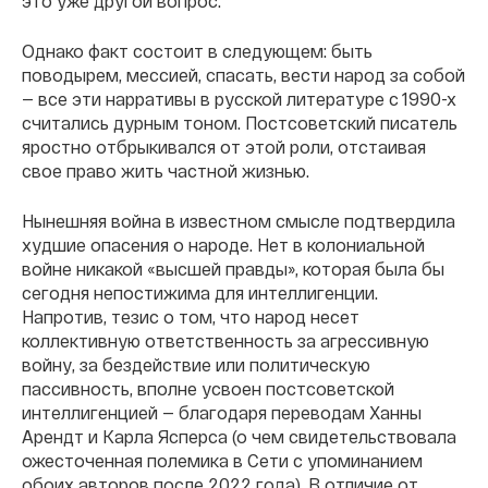
это уже другой вопрос.
Однако факт состоит в следующем: быть
поводырем, мессией, спасать, вести народ за собой
— все эти нарративы в русской литературе с 1990-х
считались дурным тоном. Постсоветский писатель
яростно отбрыкивался от этой роли, отстаивая
свое право жить частной жизнью.
Нынешняя война в известном смысле подтвердила
худшие опасения о народе. Нет в колониальной
войне никакой «высшей правды», которая была бы
сегодня непостижима для интеллигенции.
Напротив, тезис о том, что народ несет
коллективную ответственность за агрессивную
войну, за бездействие или политическую
пассивность, вполне усвоен постсоветской
интеллигенцией — благодаря переводам Ханны
Арендт и Карла Ясперса (о чем свидетельствовала
ожесточенная полемика в Сети с упоминанием
обоих авторов после 2022 года). В отличие от