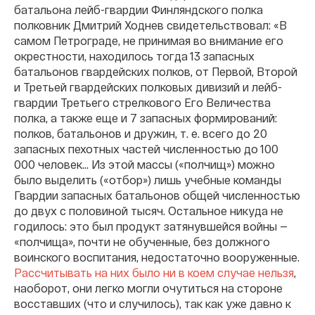
батальона лейб-гвардии Финляндского полка
полковник Дмитрий Ходнев свидетельствовал: «В
самом Петрограде, не принимая во внимание его
окрестности, находилось тогда 13 запасных
батальонов гвардейских полков, от Первой, Второй
и Третьей гвардейских полковых дивизий и лейб-
гвардии Третьего стрелкового Его Величества
полка, а также еще и 7 запасных формирований:
полков, батальонов и дружин, т. е. всего до 20
запасных пехотных частей численностью до 100
000 человек… Из этой массы («полчищ») можно
было выделить («отбор») лишь учебные команды
Гвардии запасных батальонов общей численностью
до двух с половиной тысяч. Остальное никуда не
годилось: это был продукт затянувшейся войны —
«полчища», почти не обученные, без должного
воинского воспитания, недостаточно вооруженные.
Рассчитывать на них было ни в коем случае нельзя
,
наоборот, они легко могли очутиться на стороне
восставших (что и случилось), так как уже давно к