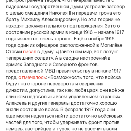
лидерами Государственной Думы устроили заговор
с целью смещения Николая II и передачи трона его
брату Михаилу Александровичу. Но эти теории не
находят документального подтверждения. Зато о
состоянии русской армии в конце 1916 — начале 1917
года известно очень хорошо. Ещё в ноябре 1916
года один из офицеров расположенной в Могилёве
Ставки
писал
в Думу: «Дайте нам мир, вот лозунг
теперешних солдат». А в сводке настроений в
армиях Западного и Северного фронтов,
представленной МВД правительству в начале 1917
года,
отмечалось
: «Возможность того, что войска
будут на стороне переворота и свержения
династии, допустима, так как, любя царя, они всё же
слишком недовольны всем управлением страной».
Алексеев и другие генералы достаточно хорошо
знали состояние войск. В феврале 1917 года они
еще могли надеяться найти достаточно войсковых
частей для того, чтобы удерживать фронт против
немцев, авcтрийцев и турок, но не рассчитывали