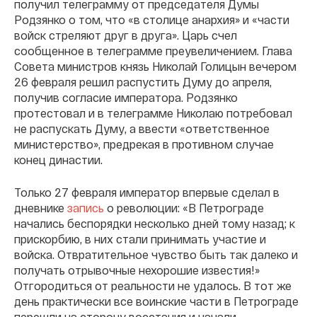
получил телеграмму от председателя Думы
Родзянко о том, что «в столице анархия» и «части
войск стреляют друг в друга». Царь счел
сообщенное в телеграмме преувеличением. Глава
Совета министров князь Николай Голицын вечером
26 февраля решил распустить Думу до апреля,
получив согласие императора. Родзянко
протестовал и в телеграмме Николаю потребовал
не распускать Думу, а ввести «ответственное
министерство», предрекая в противном случае
конец династии.
Только 27 февраля император впервые сделал в
дневнике
запись
о революции: «В Петрограде
начались беспорядки несколько дней тому назад; к
прискорбию, в них стали принимать участие и
войска. Отвратительное чувство быть так далеко и
получать отрывочные нехорошие известия!»
Отгородиться от реальности не удалось. В тот же
день практически все воинские части в Петрограде
перешли на сторону восстания и начали