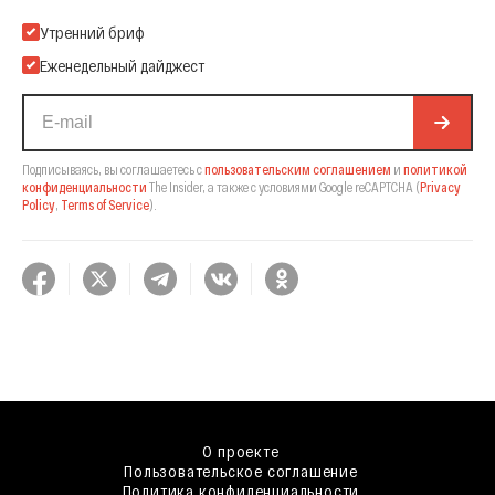
Подпишитесь на нашу Email-рассылку
Утренний бриф
Еженедельный дайджест
Подписываясь, вы соглашаетесь с
пользовательским соглашением
и
политикой
конфиденциальности
The Insider,
а также с условиями Google reCAPTCHA
(
Privacy
Policy
,
Terms of Service
).
О проекте
Пользовательское соглашение
Политика конфиденциальности