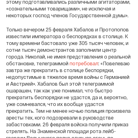
этому подготавливались различными агитаторами,
«сознательными товарищами», не исключая и
некоторых господ членов Государственной думы».
Только вечером 25 февраля Хабалов и Протопопов
известили императора о беспорядках в столице. К
тому времени бастовало уже 305 тысяч человек, и
сотни тысяч демонстрантов заполнили центр
города. Николай, не имея представления о реальной
обстановке, телеграммой
потребовал
: «Повелеваю
завтра же прекратить в столице беспорядки,
недопустимые в тяжелое время войны с Германией
и Австрией». Хабалов был этой телеграммой
ошарашен, так как уже понимал, что быстро
прекратить беспорядки не удастся, да и, вероятно,
уже сомневался, что их вообще удастся
прекратить. Тем не менее ночью полиция произвела
аресты тех, кого подозревали в руководстве
забастовками. 26 февраля войска получили приказ
стрелять. На Знаменской площади рота лейб-
гвардии Волынского полка открыла огонь по