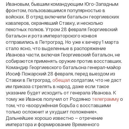
Ивановым, бывшим командующим Юго-Западным
фронтом, пользовавшимся популярностью в
войсках. В отряд включили батальон георгиевских
кавалеров, охранявший Ставку, и несколько
пехотных полков. Утром 28 февраля Георгиевский
батальон и рота императорского конвоя
отправились в Петроград. Но уже к вечеру 1 марта
стало ясно, что выделенные в распоряжение
Иванова части, включая Георгиевский батальон, не
собираются применять оружие против восставших.
Командир Георгиевского батальона генерал-майор
Иосиф Пожарский 28 февраля, перед выездом из
Ставки в Петроград,
обещал
солдатам, что не даст
им приказа стрелять в народ, даже если такое
указание будет исходить от генерала Иванова. К
тому же Иванов получил от Родзянко
телеграмму
о
том, что «вооружённая борьба с восставшими
только осложнит и ухудшит положение».
Дальнейшее хорошо известно — отречение
императора и формирование Временного