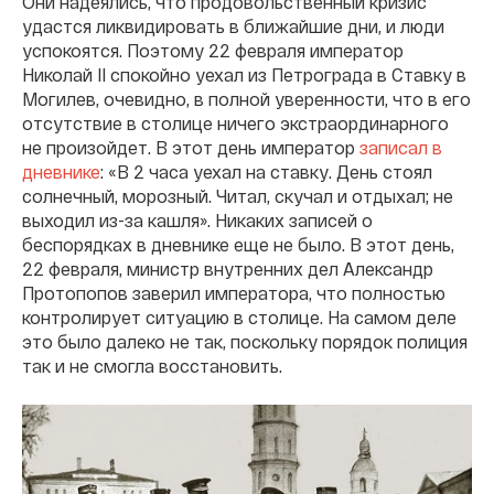
Они надеялись, что продовольственный кризис
удастся ликвидировать в ближайшие дни, и люди
успокоятся. Поэтому 22 февраля император
Николай II спокойно уехал из Петрограда в Ставку в
Могилев, очевидно, в полной уверенности, что в его
отсутствие в столице ничего экстраординарного
не произойдет. В этот день император
записал в
дневнике
: «В 2 часа уехал на ставку. День стоял
солнечный, морозный. Читал, скучал и отдыхал; не
выходил из-за кашля». Никаких записей о
беспорядках в дневнике еще не было. В этот день,
22 февраля, министр внутренних дел Александр
Протопопов заверил императора, что полностью
контролирует ситуацию в столице. На самом деле
это было далеко не так, поскольку порядок полиция
так и не смогла восстановить.