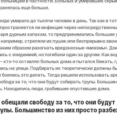
 больницам в частности. Больных и умиравших скры
ранялась еще больше.
роде умирало до тысячи человек в день. Так как в то
спространяется ли инфекция через непосредственны
даря дурным запахам, то предпринимались большие 
 например, стреляли из пушек или беспрерывно звон
таким образом разогнать вредоносные «миазмы». До
сь с эпидемией, но погибали один за другим.
Как во
— кто-то оставлял больных дома и пытался бежать, г
ись на улице. Подбирать их теоретически должны б
и боялись это делать. Тогда решили использовать ар
обода за то, что они будут собирать трупы. Большин
ь. Находились люди, грабившие опустевшие дома.
обещали свободу за то, что они будут
упы. Большинство из них просто разб