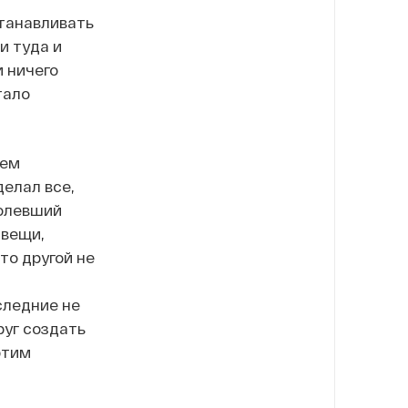
станавливать
и туда и
и ничего
тало
чем
елал все,
болевший
 вещи,
то другой не
следние не
руг создать
этим