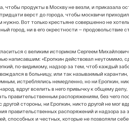
, чтобы продукты в Москву не везли, и приказала о
 тридцати верст до города, чтобы москвичи приходил
им нужно. Вот только крестьяне совершенно не хотел
нный город, ни в его окрестности — продовольствие с
огласиться с великим историком Сергеем Михайлови
чью написавшим: «Еропкин действовал неутомимо, сд
репкий, по-видимому, надзор за тем, чтоб каждый за
ождался в больницу, или так называемый карантин,
ным, истреблялись немедленно, но ни Еропкин, ник
арод, вдруг вселить в него привычку к общему делу,
ать правительственным распоряжениям, без чего по
с другой стороны, ни Еропкин, никто другой не мог вд
ния правительственных распоряжений и надзора за 
й, способных и честных, которые не позволяли себе