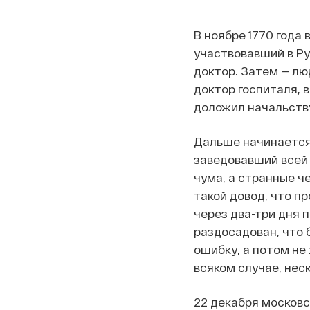
В ноябре 1770 года
участвовавший в Ру
доктор. Затем — лю
доктор госпиталя,
доложил начальству,
Дальше начинается 
заведовавший всей 
чума, а странные ч
такой довод, что п
через два-три дня 
раздосадован, что 
ошибку, а потом не 
всяком случае, нес
22 декабря московс