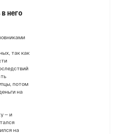
 в него
новниками
ых, так как
сти
последствий
ать
упцы, потом
деньги на
у — и
ытался
ился на