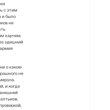
аки
ь с этим
о
и было
ыков не
ать
ым харчем,
рез здешний
 армия
ни о каком
трашного не
мерзла.
й, и когда
«внешней
Салтыков,
проверкой,