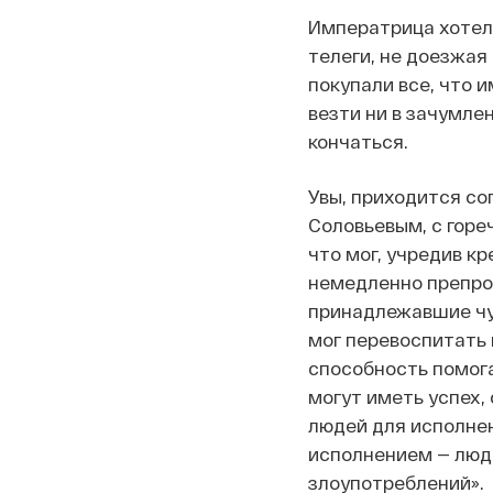
Императрица хотела
телеги, не доезжая
покупали все, что 
везти ни в зачумле
кончаться.
Увы, приходится с
Соловьевым, с горе
что мог, учредив к
немедленно препров
принадлежавшие чум
мог перевоспитать н
способность помог
могут иметь успех, 
людей для исполне
исполнением — люде
злоупотреблений».