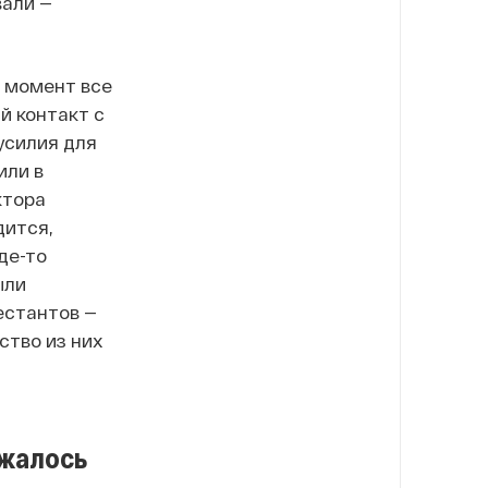
вали —
т момент все
й контакт с
усилия для
или в
ктора
дится,
де-то
ыли
естантов —
ство из них
ежалось