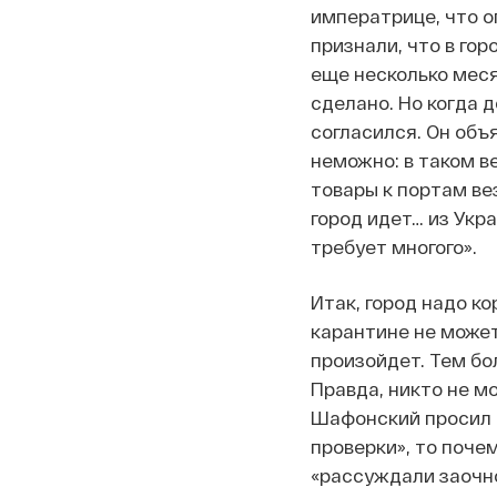
императрице, что о
признали, что в гор
еще несколько меся
сделано. Но когда 
согласился. Он объ
неможно: в таком в
товары к портам ве
город идет… из Укр
требует многого».
Итак, город надо ко
карантине не может
произойдет. Тем бо
Правда, никто не мо
Шафонский просил п
проверки», то почем
«рассуждали заочно