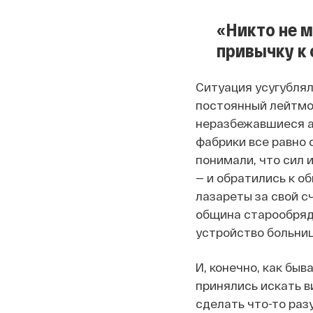
«Никто не м
привычку к
Ситуация усугублял
постоянный лейтмот
неразбежавшиеся ар
фабрики все равно с
понимали, что сил 
— и обратились к о
лазареты за свой с
община старообрядц
устройство больниц
И, конечно, как бы
принялись искать в
сделать что-то раз