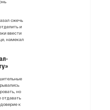
онь
казал сжечь
отделить и
аки ввести
ще, намекал
ал-
ту»
ешительные
крывались
ровать, но
и отдавать
доверие к