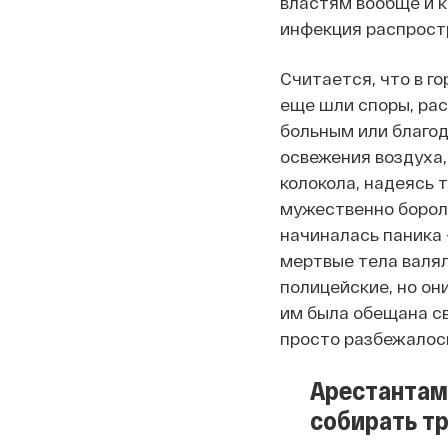
властям вообще и к
инфекция распрост
Считается, что в го
еще шли споры, ра
больным или благо
освежения воздуха,
колокола, надеясь 
мужественно бороли
начиналась паника 
мертвые тела валял
полицейские, но он
им была обещана св
просто разбежалос
Арестантам 
собирать тр