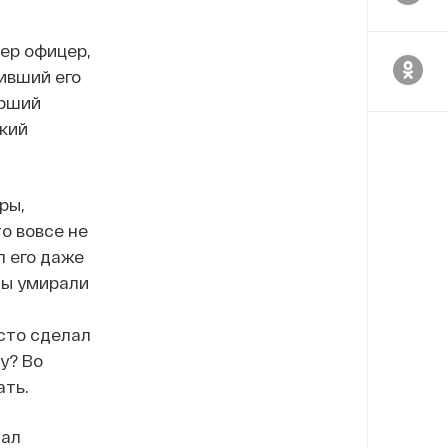
ер офицер,
ивший его
арший
кий
ры,
о вовсе не
л его даже
ты умирали
осто сделал
у? Во
ать.
сал