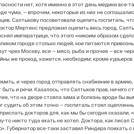
пасности нет, хотя именно в этот день медики все-т
оде чума, — впрочем, некоторые из них не соглашалис
цев. Салтыкову посоветовали оцепить госпиталь, чт
доктор Мертенс предложил оцепить весь город, Салт
яснял императрице, что этого «никоим образом сдел
еликом городе столько людей, кои питаются привозн
зут чрез Москву, все — мясо, рыба и прочее — все че
айны же проезд, кажется, необходим: кроме курьеров
рмить, и через город отправлять снабжение в армию, 
 быть и речи. Казалось, что Салтыков прав, ничего с
лее, что на дворе стояла зима и болезнь вроде бы вы
г судить об этом точно — госпиталь стоял оцепленны
рислать докторов для, как мы бы сегодня сказали, 
у-то никто туда ехать не хотел. Доктора, как писал 
». Губернатор все-таки заставил Риндера поехать с 