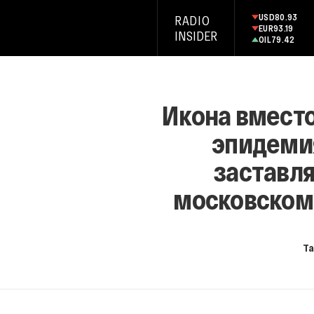
USD
80.93
RADIO
EUR
93.19
INSIDER
OIL
79.42
Икона вместо
эпидеми
заставля
московском 
Т