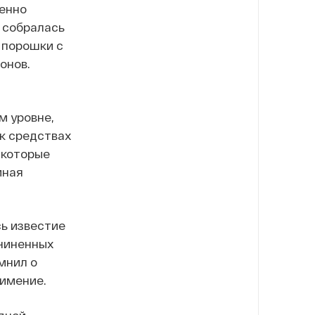
енно
 собралась
) порошки с
онов.
м уровне,
к средствах
 которые
мная
сь известие
дчиненных
мнил о
 имение.