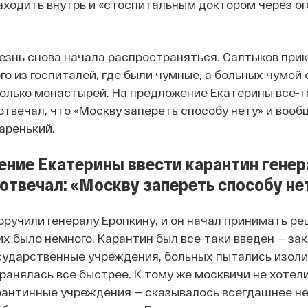
заходить внутрь и «с госпитальным доктором через ог
лезнь снова начала распространяться. Салтыков при
го из госпиталей, где были чумные, а больных чумой 
олько монастырей. На предложение Екатерины все-т
 отвечал, что «Москву запереть способу нету» и вооб
таренький.
ение Екатерины ввести карантин генер
отвечал: «Москву запереть способу не
оручили генералу Еропкину, и он начал принимать р
их было немного.
Карантин был все-таки введен — за
осударственные учреждения, больных пытались изоли
анялась все быстрее. К тому же москвичи не хотел
рантинные учреждения — сказывалось всегдашнее не