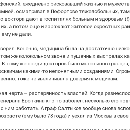
афонский, ежедневно рисковавший жизнью и мужеств
емией, осматривал в Лефортове тяжелобольных, там
то доктора дают в госпиталях больным и здоровым (!
их, а потом еще и заражают жителей окрестных рай
ему не дали.
верил. Конечно, медицина была на достаточно низко
том же колокольном звоне и пушечных выстрелах ка
 К тому же среди докторов было много иностранцев,
осквичам какими-то непонятными созданиями. Огро
венно, тоже не увеличивала доверия к медикам.
ая черта — растерянность властей. Когда разнесло
 генерала Еропкина кто-то заболел, несколько его по
с ним работать. А граф Салтыков вообще снова вспо
зрасте (ему было 73 года) и уехал из Москвы в свое