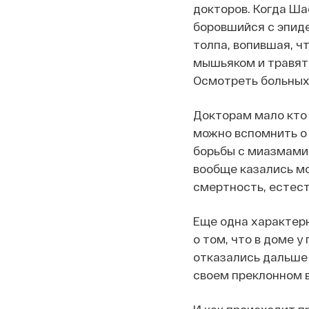
докторов. Когда Ш
боровшийся с эпид
толпа, вопившая, ч
мышьяком и травят 
Осмотреть больных 
Докторам мало кто 
можно вспомнить о 
борьбы с миазмами.
вообще казались м
смертность, естест
Еще одна характерн
о том, что в доме у
отказались дальше 
своем преклонном во