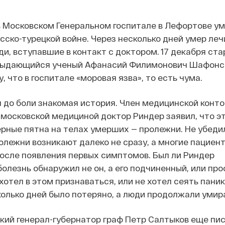
 в Московском Генеральном госпитале в Лефортове ум
сско-турецкой войне. Через несколько дней умер леч
ди, вступавшие в контакт с доктором. 17 декабря ст
 выдающийся ученый Афанасий Филимонович Шафонс
 что в госпитале «моровая язва», то есть чума.
до боли знакомая история. Член медицинской конто
московской медициной доктор Риндер заявил, что эт
ерные пятна на телах умерших — пролежни. Не убеди
ролежни возникают далеко не сразу, а многие пациен
после появления первых симптомов. Был ли Риндер
болезнь обнаружил не он, а его подчиненный, или пр
хотел в этом признаваться, или не хотел сеять паник
колько дней было потеряно, а люди продолжали умир
кий генерал-губернатор граф Петр Салтыков еще пи