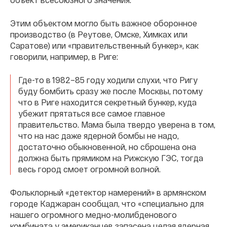
Этим объектом могло быть важное оборонное
производство (в Реутове, Омске, Химках или
Саратове) или «правительственный бункер», как
говорили, например, в Риге:
Где-то в 1982–85 году ходили слухи, что Ригу
буду бомбить сразу же после Москвы, потому
что в Риге находится секретный бункер, куда
убежит прятаться все самое главное
правительство. Мама была твердо уверена в том,
что на нас даже ядерной бомбы не надо,
достаточно обыкновенной, но сброшена она
должна быть прямиком на Рижскую ГЭС, тогда
весь город смоет огромной волной.
Фольклорный «детектор намерений» в армянском
городе Каджаран сообщал, что «специально для
нашего огромного медно-молибденового
комбината у американцев запасена целая ядерная