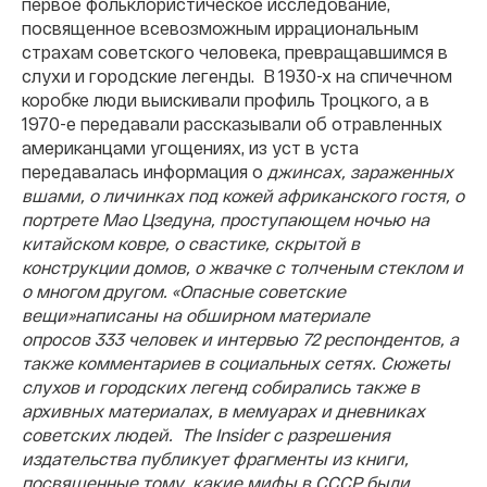
первое фольклористическое исследование,
посвященное всевозможным иррациональным
страхам советского человека, превращавшимся в
слухи и городские легенды. В 1930-х на спичечном
коробке люди выискивали профиль Троцкого, а в
1970-е передавали рассказывали об отравленных
американцами угощениях, из уст в уста
передавалась информация о
джинсах, зараженных
вшами, о личинках под кожей африканского гостя, о
портрете Мао Цзедуна, проступающем ночью на
китайском ковре, о свастике, скрытой в
конструкции домов, о жвачке с толченым стеклом и
о многом другом.
«Опасные советские
вещи»написаны на обширном материале
опросов 333 человек и интервью 72 респондентов, а
также комментариев в социальных сетях. Сюжеты
слухов и городских легенд собирались также в
архивных материалах, в мемуарах и дневниках
советских людей. The Insider с разрешения
издательства публикует фрагменты из книги,
посвященные тому, какие мифы в СССР были