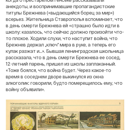
анекдоты, и воспринимавшие пропагандистские
титулы Брежнева («выдающийся борец за мир»)
всерьез. Жительница Ставрополья вспоминает, что
в день смерти Брежнева ей «страшно было идти в
школу: казалось, что сейчас должно произойти что-
то плохое. Ходили слухи, что наступит война, что
Брежнев держал „ключ“ мира в руке, а теперь его
кулак разжат и…». Бывшая ленинградская школьница
рассказала, что в день смерти Брежнева ее сосед,
12-летний парень, пришел из школы заплаканный.
«Тоже боялся, что война будет. Через какое-то
время в соседнем дворе выкинулся из окна
алкоголик: говорили, будто померещилось ему, что
войну объявили».