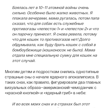
Боялась лет в 10–11 атомной войны очень
сильно. Особенно было жалко животных. Я
плакала вечерами, мама ругалась, потом папа
сказал, что для собак есть служебные
противогазы «лепесток-1» и «лепесток-2» и что
он парочку принесет. Я снова ревела, потому
что для кошек то противогазов нет! Долго
обдумывала, как буду брать кошек с собой в
бомбоубежище (кошконосок не было). Мама
отдала мне специальную сумку для кошек на
этот случай.
Многим детям и подросткам снились однотипные
страшные сны о начале ядерного апокалипсиса. В
таких снах, как правило, фигурировали два главных
визуальных образа—американский чемоданчик с
«красной кнопкой» и «ядерный гриб» в небе:
И во всех моих снах и в страхах был этот