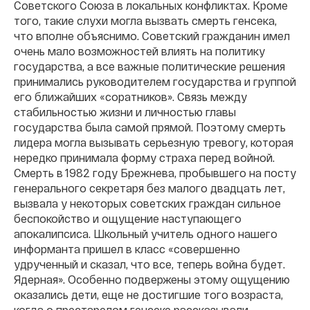
Советского Союза в локальных конфликтах. Кроме
того, такие слухи могла вызвать смерть генсека,
что вполне объяснимо. Советский гражданин имел
очень мало возможностей влиять на политику
государства, а все важные политические решения
принимались руководителем государства и группой
его ближайших «соратников». Связь между
стабильностью жизни и личностью главы
государства была самой прямой. Поэтому смерть
лидера могла вызывать серьезную тревогу, которая
нередко принимала форму страха перед войной.
Смерть в 1982 году Брежнева, пробывшего на посту
генерального секретаря без малого двадцать лет,
вызвала у некоторых советских граждан сильное
беспокойство и ощущение наступающего
апокалипсиса. Школьный учитель одного нашего
информанта пришел в класс «совершенно
удрученный и сказал, что все, теперь война будет.
Ядерная». Особенно подвержены этому ощущению
оказались дети, еще не достигшие того возраста,
когда о престарелом генсеке рассказывали