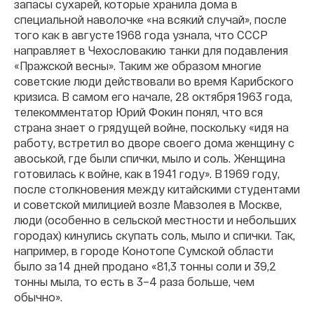
запасы сухарей, которые хранила дома в
специальной наволочке «на всякий случай», после
того как в августе 1968 года узнала, что СССР
направляет в Чехословакию танки для подавления
«Пражской весны». Таким же образом многие
советские люди действовали во время Карибского
кризиса. В самом его начале, 28 октября 1963 года,
телекомментатор Юрий Фокин понял, что вся
страна знает о грядущей войне, поскольку «идя на
работу, встретил во дворе своего дома женщину с
авоськой, где были спички, мыло и соль. Женщина
готовилась к войне, как в 1941 году». В 1969 году,
после столкновения между китайскими студентами
и советской милицией возле Мавзолея в Москве,
люди (особенно в сельской местности и небольших
городах) кинулись скупать соль, мыло и спички. Так,
например, в городе Конотопе Сумской области
было за 14 дней продано «81,3 тонны соли и 39,2
тонны мыла, то есть в 3–4 раза больше, чем
обычно».