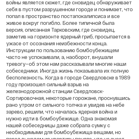
войны является сюжет, где сновидец обнаруживает
себя в пустом разрушенном городе и понимает, что
попал в пространство постапокалипсиса и все
живое вокруг погибло. Более типичной была
версия, описанная Тарковским, где сновидец,
заметив на горизонте ядерный гриб, просыпается в
ужасе от осознания неизбежности конца.
Инструкции по пользованию бомбоубежищем
часто не успокаивали, а, наоборот, внушали
тревогу—об этом нам рассказывали многие наши
собеседники. Иногда жизнь показывала их полную
бесполезность. Когда в городе Свердловске в 1989
году произошел сильный взрыв на
железнодорожной станции Свердловск-
Сортировочная, некоторые горожане, проснувшись
рано утром от сильного толчка и увидев на небе
зарево, решили, что началась ядерная война и
нужно идти в бомбоубежище. Одна знакомая
нашей собеседницы даже собрала сумку с
необходимыми для бомбоубежища вещами, но
перед выходом из квартиры поняла, что не знает,