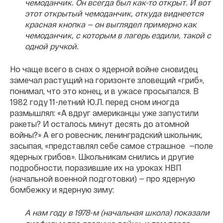
чемоданчик. Он всегда был как-то открыт. И вот
этот открытый чемоданчик, откуда виднеется
красная кнопка — он выглядел примерно как
чемоданчик, с которым в лагерь ездили, такой с
одной ручкой.
Но чаще всего в снах о ядерной войне сновидец
замечал растущий на горизонте зловещий «гриб»,
понимал, что это конец, и в ужасе просыпался. В
1982 году 11-летний Ю.Л. перед сном иногда
размышлял: «А вдруг американцы уже запустили
ракеты? И осталось минут десять до атомной
войны?» А его ровесник, ленинградский школьник,
засыпая, «представлял себе самое страшное —поле
ядерных грибов». Школьникам снились и другие
подробности, поразившие их на уроках НВП
(начальной военной подготовки) — про ядерную
бомбежку и ядерную зиму:
А нам году в 1978-м (начальная школа) показали