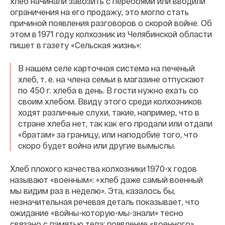
хлеб начинали завозить с перебоями или вводили
ограничения на его продажу, это могло стать
причиной появления разговоров о скорой войне. Об
этом в 1971 году колхозник из Челябинской области
пишет в газету «Сельская жизнь»:
В нашем селе карточная система на печеный
хлеб, т. е. на члена семьи в магазине отпускают
по 450 г. хлеба в день. В гости нужно ехать со
своим хлебом. Ввиду этого среди колхозников
ходят различные слухи, такие, например, что в
стране хлеба нет, так как его продали или отдали
«братам» за границу, или наподобие того, что
скоро будет война или другие вымыслы.
Хлеб плохого качества колхозники 1970-х годов
называют «военным»: «хлеб даже самый военный
мы видим раз в неделю». Эта, казалось бы,
незначительная речевая деталь показывает, что
ожидание «войны-которую-мы-знали» тесно
связано с памятью тела: появление «военного»