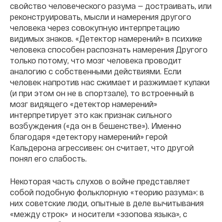
свойство человеческого разума — достраивать, или
реконструировать, мысли и намерения другого
человека через совокупную интерпретацию
видимых знаков. «Детектор намерений» в психике
человека способен распознать намерения Другого
только потому, что мозг человека проводит
аналогию с собственными действиями. Если
человек напротив нас сжимает и разжимает кулаки
(и при этом он не в спортзале), то встроенный в
мозг видящего «детектор намерений»
интерпретирует это как признак сильного
возбуждения («да он в бешенстве»). Именно
благодаря «детектору намерений» герой
Кальдерона агрессивен: он считает, что другой
понял его слабость.
Некоторая часть слухов о войне представляет
собой подобную фольклорную «теорию разума»: в
них советские люди, опытные в деле вычитывания
«между строк» и носители «эзопова языка», с