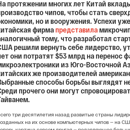
На протяжении многих лет Китай вклад
производство чипов, чтобы стать сверх
экономики, но и вооружения. Успехи уже
китайская фирма
представила
микрочип 
аналогичный тому, что разработал стар
США решили вернуть себе лидерство, уте
лет они потратят $53 млрд на перенос 
микроэлектроники из Юго-Восточной Ази
китайских же производителей американ
Выбранные способы борьбы выглядят н
Среди прочего они могут спровоцироват
Тайванем.
сего три десятилетия назад развитые страны лидир
озданных на их основе компьютерных чипов — на СШ
еперь картина совсем другая — подавляющее больш