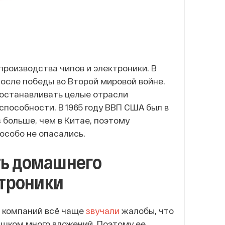
роизводства чипов и электроники. В
после победы во Второй мировой войне.
и останавливать целые отрасли
пособности. В 1965 году ВВП США был в
з больше, чем в Китае, поэтому
особо не опасались.
ь домашнего
ктроники
х компаний всё чаще
звучали
жалобы, что
ишком много вложений. Поэтому ее