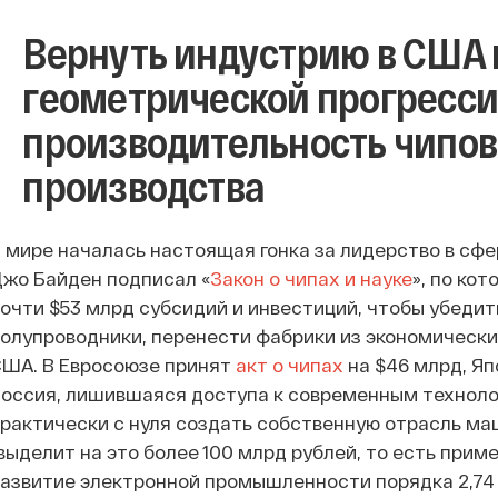
Вернуть индустрию в США н
геометрической прогрессии
производительность чипов,
производства
 мире началась настоящая гонка за лидерство в сф
жо Байден подписал «
Закон о чипах и науке
», по ко
очти $53 млрд субсидий и инвестиций, чтобы убеди
олупроводники, перенести фабрики из экономически
ША. В Евросоюзе принят
акт о чипах
на $46 млрд, Я
оссия, лишившаяся доступа к современным техноло
рактически с нуля создать собственную отрасль м
выделит на это более 100 млрд рублей, то есть приме
азвитие электронной промышленности порядка 2,74 