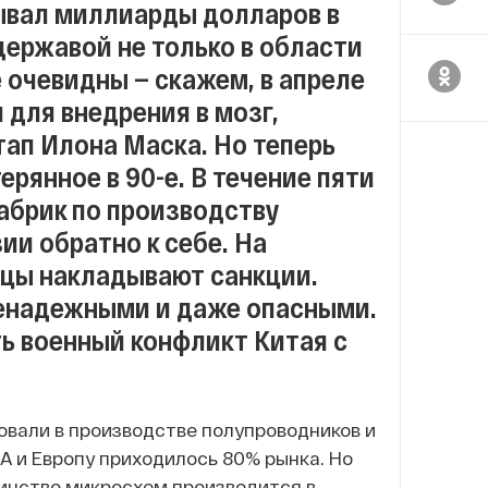
ывал миллиарды долларов в
державой не только в области
 очевидны — скажем, в апреле
для внедрения в мозг,
тап Илона Маска. Но теперь
рянное в 90-е. В течение пяти
фабрик по производству
и обратно к себе. На
цы накладывают санкции.
енадежными и даже опасными.
ь военный конфликт Китая с
овали в производстве полупроводников и
А и Европу приходилось 80% рынка. Но
инство микросхем производится в