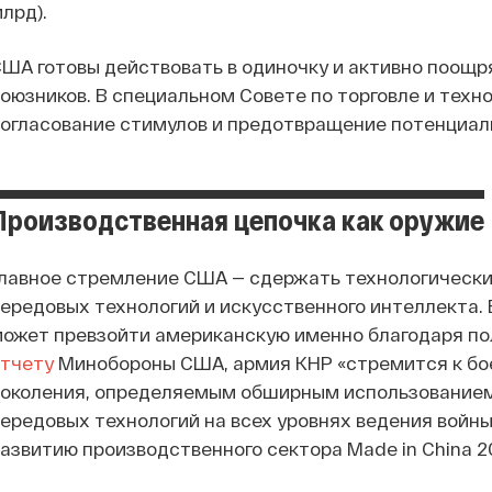
лрд).
ША готовы действовать в одиночку и активно поощр
оюзников. В специальном Совете по торговле и тех
огласование стимулов и предотвращение потенциал
Производственная цепочка как оружие
лавное стремление США — сдержать технологический
ередовых технологий и искусственного интеллекта.
ожет превзойти американскую именно благодаря по
отчету
Минобороны США, армия КНР «стремится к б
околения, определяемым обширным использованием 
ередовых технологий на всех уровнях ведения войн
азвитию производственного сектора Made in China 2