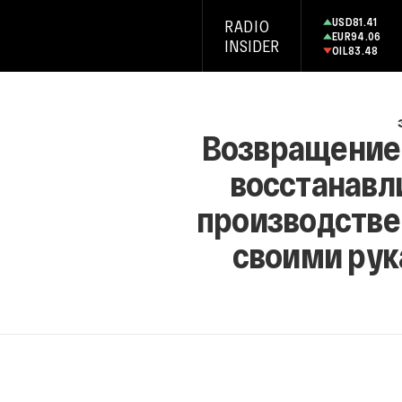
USD
81.41
RADIO
EUR
94.06
INSIDER
OIL
83.48
Возвращение 
восстанавл
производстве
своими рук