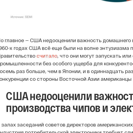
о главное — США недооценили важность домашнего п
960-х годах США всё еще были на волне энтузиазма 
Правительство
считало
, что они могут запускать ил
ромышленности без особого ущерба для конкурентос
осемь раз больше, чем в Японии, и в одиннадцать ра
онкуренции со стороны Восточной Азии американцы 
США недооценили важност
производства чипов и эле
 залах заседаний советов директоров американски
ндустрия потребительской электроники требует сл