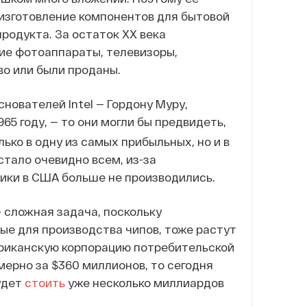
 изготовление компонентов для бытовой
продукта. За остаток ХХ века
ие фотоаппараты, телевизоры,
во или были проданы.
нователей Intel — Гордону Муру,
965 году, — то они могли бы предвидеть,
ько в одну из самых прибыльных, но и в
стало очевидно всем, из-за
ики в США больше не производились.
 сложная задача, поскольку
ые для производства чипов, тоже растут
мериканскую корпорацию потребительской
ерно за $360 миллионов, то сегодня
удет
стоить
уже несколько миллиардов