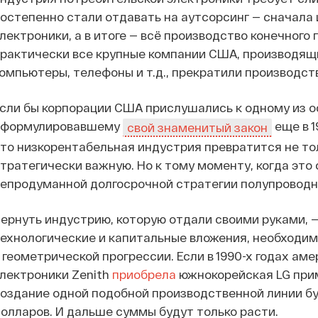
остепенно стали отдавать на аутсорсинг — сначала
лектроники, а в итоге — всё производство конечного 
рактически все крупные компании США, производящ
омпьютеры, телефоны и т.д., прекратили производст
сли бы корпорации США прислушались к одному из ос
сформулировавшему
еще в 1
свой знаменитый закон
то низкорентабельная индустрия превратится не тол
тратегически важную. Но к тому моменту, когда это 
епродуманной долгосрочной стратегии полупроводн
ернуть индустрию, которую отдали своими руками, —
ехнологические и капитальные вложения, необходим
 геометрической прогрессии. Если в 1990-х годах а
лектроники Zenith
приобрела
южнокорейская LG прим
оздание одной подобной производственной линии б
олларов. И дальше суммы будут только расти.