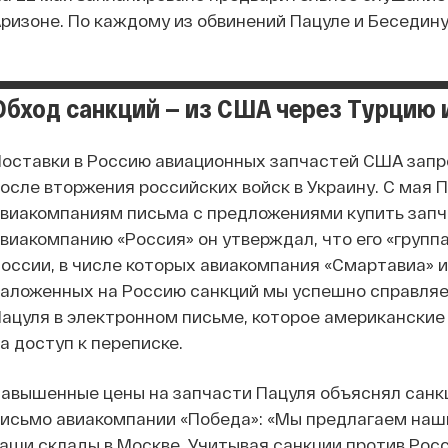
ризоне. По каждому из обвинений Пацуле и Беседину
Обход санкций — из США через Турцию
оставки в Россию авиационных запчастей США запре
осле вторжения российских войск в Украину. С мая
виакомпаниям письма с предложениями купить запча
виакомпанию «Россия» он утверждал, что его «групп
оссии, в числе которых авиакомпания «Смартавиа» 
аложенных на Россию санкций мы успешно справляе
ацуля в электронном письме, которое американские
а доступ к переписке.
авышенные цены на запчасти Пацуля объяснял санкц
исьмо авиакомпании «Победа»: «Мы предлагаем наш
аши склады в Москве. Учитывая санкции против Росс