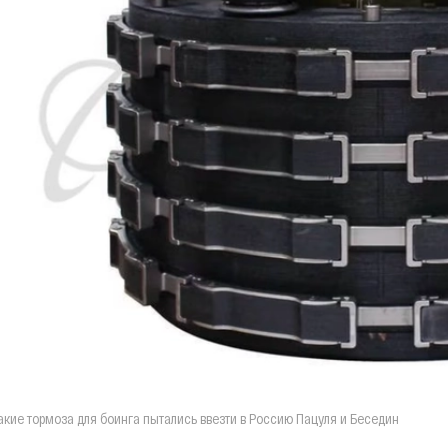
акие тормоза для боинга пытались ввезти в Россию Пацуля и Беседин