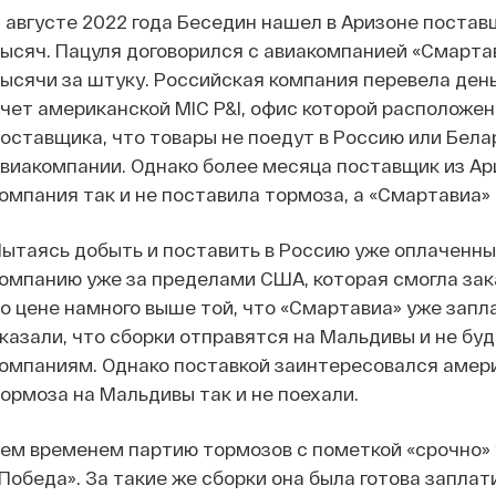
 августе 2022 года Беседин нашел в Аризоне поста
ысяч. Пацуля договорился с авиакомпанией «Смартав
ысячи за штуку. Российская компания перевела день
чет американской MIC P&I, офис которой расположен
оставщика, что товары не поедут в Россию или Белар
виакомпании. Однако более месяца поставщик из Ари
омпания так и не поставила тормоза, а «Смартавиа» 
ытаясь добыть и поставить в Россию уже оплаченны
омпанию уже за пределами США, которая смогла зак
о цене намного выше той, что «Смартавиа» уже запл
казали, что сборки отправятся на Мальдивы и не бу
омпаниям. Однако поставкой заинтересовался амери
ормоза на Мальдивы так и не поехали.
ем временем партию тормозов с пометкой «срочно»
Победа». За такие же сборки она была готова заплат