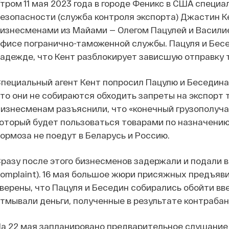
тром 11 мая 2023 года в городе Феникс в США спец
езопасности (служба контроля экспорта) Джастин К
изнесменами из Майами — Олегом Пацулей и Васили
фисе погранично-таможенной службы. Пацуля и Бесе
адежде, что Кент разблокирует зависшую отправку 
пециальный агент Кент попросил Пацулю и Беседина
то они не собираются обходить запреты на экспорт 
изнесменам разъяснили, что «конечный грузополуча
оторый будет пользоваться товарами по назначению.
ормоза не поедут в Беларусь и Россию.
разу после этого бизнесменов задержали и подали в 
omplaint). 16 мая большое жюри присяжных предъяв
верены, что Пацуля и Беседин собирались обойти вв
тмывали деньги, полученные в результате контрабан
а 22 мая запланировано предварительное слушани