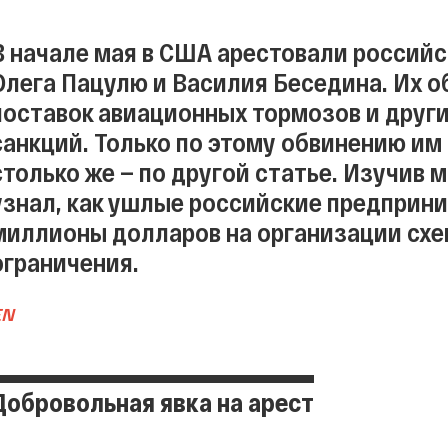
В начале мая в США арестовали россий
Олега Пацулю и Василия Беседина. Их 
поставок авиационных тормозов и други
санкций. Только по этому обвинению им
столько же — по другой статье. Изучив м
узнал, как ушлые российские предприн
миллионы долларов на организации сх
ограничения.
EN
Добровольная явка на арест