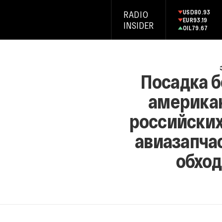
USD
80.93
RADIO
EUR
93.19
INSIDER
OIL
79.67
Посадка б
америка
российских
авиазапча
обход