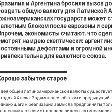
Бразилия и Аргентина бросили вызов до
создать общую валюту для Латинской А
южноамериканских государств может с
валютным блоком после еврозоны и сер
Впрочем, экономисты считают, что сдел
смотрят на идею скептически: аргентин
постоянными дефолтами и огромной ин
привлекательна для валютного союза.
Хорошо забытое старое
дея общей латиноамериканской валюты существует д
 годах XX века. Задумывался об этом и предыдущий
днако шаги к реализации замысла предприняты тольк
енденции к отказу от доллара лидеры латиноамерик