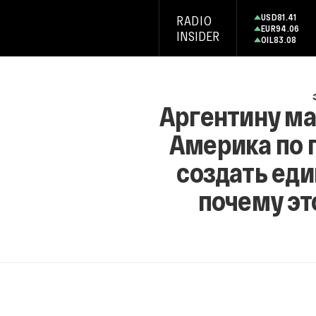
USD
81.41
RADIO
EUR
94.06
INSIDER
OIL
83.08
Аргентину ма
Америка по 
создать еди
почему эт