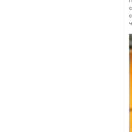
П
с
с
ч