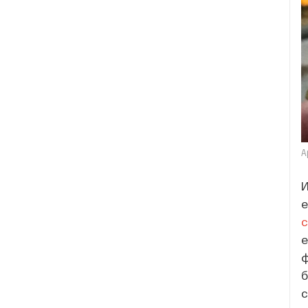
А
И
е
c
е
ф
б
с