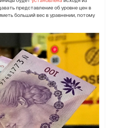
диницы будет
установлена
исходя из
авать представление об уровне цен в
 иметь больший вес в уравнении, потому