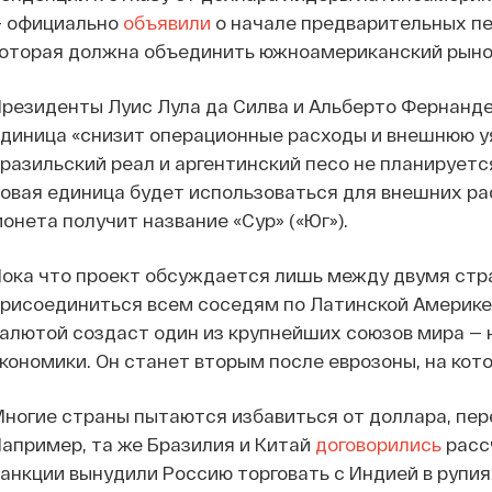
— официально
объявили
о начале предварительных пе
оторая должна объединить южноамериканский рыно
резиденты Луис Лула да Силва и Альберто Фернанде
диница «снизит операционные расходы и внешнюю у
разильский реал и аргентинский песо не планируетс
овая единица будет использоваться для внешних р
онета получит название «Сур» («Юг»).
ока что проект обсуждается лишь между двумя стр
рисоединиться всем соседям по Латинской Америке
алютой создаст один из крупнейших союзов мира — 
кономики. Он станет вторым после еврозоны, на кот
ногие страны пытаются избавиться от доллара, пере
апример, та же Бразилия и Китай
договорились
расс
анкции вынудили Россию торговать с Индией в рупия