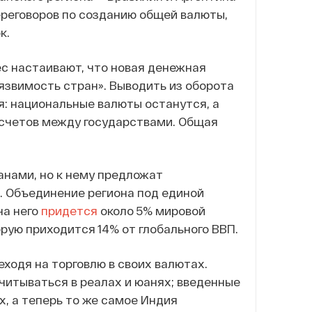
реговоров по созданию общей валюты,
к.
с настаивают, что новая денежная
язвимость стран». Выводить из оборота
я: национальные валюты останутся, а
асчетов между государствами. Общая
анами, но к нему предложат
. Объединение региона под единой
на него
придется
около 5% мировой
орую приходится 14% от глобального ВВП.
ходя на торговлю в своих валютах.
читываться в реалах и юанях; введенные
х, а теперь то же самое Индия