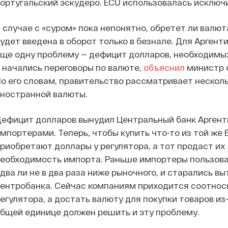
ортугальский эскудеро. ECU использовалась исключ
 случае с «суром» пока непонятно, обретет ли валю
удет введена в оборот только в безнале. Для Арген
ще одну проблему — дефицит долларов, необходимых
 начались переговоры по валюте,
объяснил
министр 
о его словам, правительство рассматривает неско
ностранной валюты.
ефицит долларов вынудил Центральный банк Арген
мпортерами. Теперь, чтобы купить что-то из той же
риобретают доллары у регулятора, а тот продаст их
еобходимость импорта. Раньше импортеры пользова
два ли не в два раза ниже рыночного, и старались в
ентробанка. Сейчас компаниям приходится соотнос
егулятора, а достать валюту для покупки товаров из
бщей единице должен решить и эту проблему.