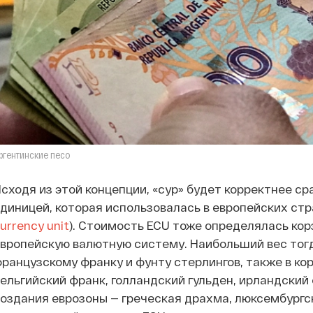
ргентинские песо
сходя из этой концепции, «сур» будет корректнее сра
диницей, которая использовалась в европейских стран
urrency unit
). Стоимость ECU тоже определялась кор
вропейскую валютную систему. Наибольший вес тог
ранцузскому франку и фунту стерлингов, также в ко
ельгийский франк, голландский гульден, ирландский 
оздания еврозоны — греческая драхма, люксембургс