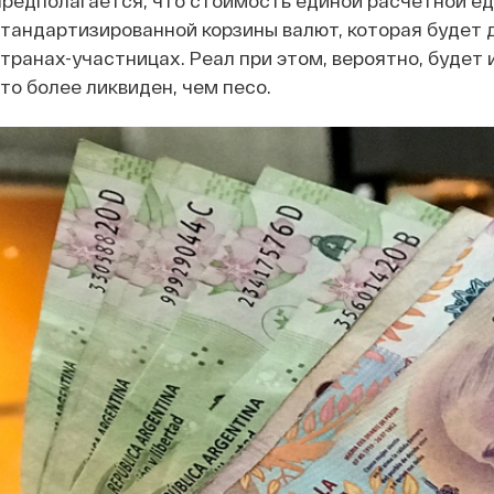
редполагается, что стоимость единой расчетной е
тандартизированной корзины валют, которая будет д
транах-участницах. Реал при этом, вероятно, будет
то более ликвиден, чем песо.