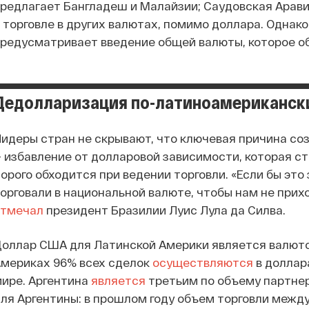
редлагает Бангладеш и Малайзии; Саудовская Арав
 торговле в других валютах, помимо доллара. Однако
редусматривает введение общей валюты, которое о
Дедолларизация по-латиноамериканск
идеры стран не скрывают, что ключевая причина с
 избавление от долларовой зависимости, которая ст
орого обходится при ведении торговли. «Если бы это
орговали в национальной валюте, чтобы нам не прих
отмечал
президент Бразилии Луис Лула да Силва.
оллар США для Латинской Америки является валюто
мериках 96% всех сделок
осуществляются
в доллара
ире. Аргентина
является
третьим по объему партнер
ля Аргентины: в прошлом году объем торговли межд