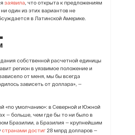
ия
заявила
, что открыта к предложениям
 ни один из этих вариантов не
бсуждается в Латинской Америке.
и
оздания собственной расчетной единицы
авит регион в уязвимое положение и
 зависело от меня, мы бы всегда
одилось зависеть от доллара», —
й «по умолчанию»: в Северной и Южной
х — больше, чем где бы то ни было в
ом Бразилии, а Бразилия — крупнейшим
у
странами
достиг
28 млрд долларов —