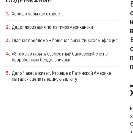
СОДЕРЖАНИЕ
1
.
Хорошо забытое старое
2
.
Дедолларизация по-латиноамерикански
3
.
Главная проблема — бешеная аргентинская инфляция
4
.
«Это как открыть совместный банковский счет с
безработным бездельником»
5
.
Дело Чавеса живет. Кто еще в Латинской Америке
пытался сделать единую валюту
И
х
О
т