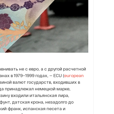
внивать не с евро, а с другой расчетной
ах в 1979–1999 годах, — ECU (
european
зиной валют государств, входивших в
да принадлежал немецкой марке,
рзину входили итальянская лира,
фунт, датская крона, незадолго до
кий франк, испанская песета и