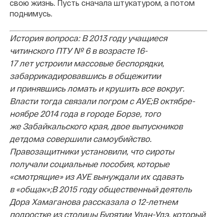
свою жизнь. Пусть сначала штукатуром, а потом
поднимусь.
История вопроса:
В 2013 году учащиеся
читинского ПТУ № 6 в возрасте 16-
17 лет устроили массовые беспорядки,
забаррикадировавшись в общежитии
и принявшись ломать и крушить все вокруг.
Власти тогда связали погром с АУЕ;
В октябре-
ноябре 2014 года в городе Борзе, того
же Забайкальского края, двое выпускников
детдома совершили самоубийство.
Правозащитники установили, что сироты
получали социальные пособия, которые
«смотрящие» из АУЕ вынуждали их сдавать
в «общак»;
В 2015 году общественный деятель
Дора Хамаганова рассказала о 12-летнем
подростке из столицы Бурятии Улан-Удэ, который