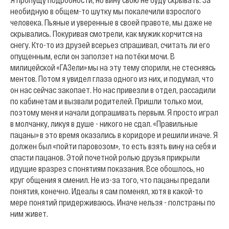
необидную в общем-то шутку мы покалечили взрослого
человека. Пьяные и уверенные в своей правоте, мы даже не
скрывались. Покуривая смотрели, как мужик корчится на
снегу. Кто-то из друзей всерьез спрашивал, считать ли его
опущенным, если он заползет на потёки мочи. В
милицейской «ГАЗели» мы на эту тему спорили, не стесняясь
ментов. Потом я увидел глаза одного из них, и подумал, что
он нас сейчас закопает. Но нас привезли в отдел, рассадили
по кабинетам и вызвали родителей. Пришли только мои,
поэтому меня и начали допрашивать первым. Я просто играл
в молчанку, ликуя в душе - никого не сдал.
«Правильные
пацаны» в это время оказались в коридоре и решили иначе. Я
должен был «пойти паровозом», то есть взять вину на себя и
спасти пацанов. Этой почетной ролью друзья прикрыли
идущие вразрез с понятиям показания. Все обошлось, но
круг общения я сменил. Не из-за того, что пацаны предали
понятия, конечно. Идеалы я сам поменял, хотя в какой-то
мере понятий придерживаюсь. Иначе нельзя - полстраны по
ним живет.