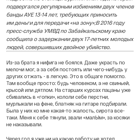
подвергался регулярным избиениям двух членов
банды АУЕ 13-14 лет, требующих приносить
им деньги для передачи «на зону»;
В 2016 году
пресс-служба УМВД по Забайкальскому краю
сообщила о задержании двух 17-летних молодых
людей, совершивших двойное убийство.
Из-за брата я нифига не боялся. Даже украсть по
мелочи мог, а за себя постоять или чего-нибудь у
других отжать - в легкую. Это в общаге помогло.
Там вообще просто: будь человеком, а не свиньей,
крысой или дятлом. На старших курсах пацаны уже
сбивались в «гопки», кололи себе перстни,
мурлыкали на фене, блатняк на гитаре подбирали.
Была у них ко мне какая-то жалость, сирота все-
таки. Меня к себе тянули, звали «малЫм», за косяки
не наказывали.
Через год я уже ни на какую работу не хотел.