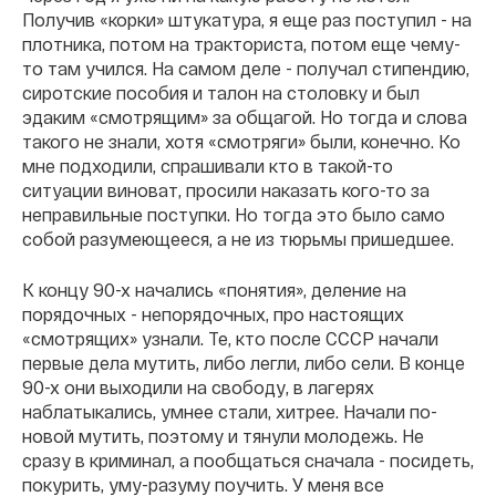
Получив «корки» штукатура, я еще раз поступил - на
плотника, потом на тракториста, потом еще чему-
то там учился. На самом деле - получал стипендию,
сиротские пособия и талон на столовку и был
эдаким «смотрящим» за общагой. Но тогда и слова
такого не знали, хотя «смотряги» были, конечно. Ко
мне подходили, спрашивали кто в такой-то
ситуации виноват, просили наказать кого-то за
неправильные поступки. Но тогда это было само
собой разумеющееся, а не из тюрьмы пришедшее.
К концу 90-х начались «понятия», деление на
порядочных - непорядочных, про настоящих
«смотрящих» узнали. Те, кто после СССР начали
первые дела мутить, либо легли, либо сели. В конце
90-х они выходили на свободу, в лагерях
наблатыкались, умнее стали, хитрее. Начали по-
новой мутить, поэтому и тянули молодежь. Не
сразу в криминал, а пообщаться сначала - посидеть,
покурить, уму-разуму поучить. У меня все