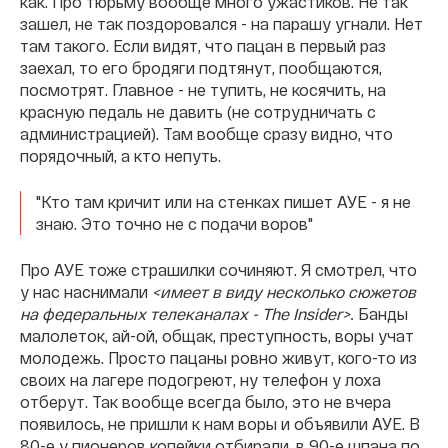
как. Про тюрьму вообще много ужастиков. Не так
зашел, не так поздоровался - на парашу угнали. Нет
там такого. Если видят, что пацан в первый раз
заехал, то его бродяги подтянут, пообщаются,
посмотрят. Главное - не тупить, не косячить, на
красную педаль не давить (не сотрудничать с
администрацией). Там вообще сразу видно, что
порядочный, а кто непуть.
"Кто там кричит или на стенках пишет АУЕ - я не
знаю. Это точно не с подачи воров"
Про АУЕ тоже страшилки сочиняют. Я смотрел, что
у нас наснимали
<имеет в виду несколько сюжетов
на федеральных телеканалах - The Insider>.
Банды
малолеток, ай-ой, общак, преступность, воры учат
молодежь. Просто пацаны ровно живут, кого-то из
своих на лагере подогреют, ну телефон у лоха
отберут. Так вообще всегда было, это не вчера
появилось, не пришли к нам воры и объявили АУЕ. В
80-е у пионеров копейки отбирали, в 90-е шпана по