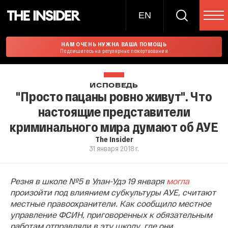
EN
НАМ ОЧЕНЬ НУЖНА ВАША ПОМОЩЬ
Подпишитесь на регулярные пожертвования
ИСПОВЕДЬ
"Просто пацаны ровно живут". Что
настоящие представители
криминального мира думают об АУЕ
The Insider
31 января 2018 г.
Резня в школе №5 в Улан-Удэ 19 января
могла
произойти под влиянием субкультуры АУЕ, считают
местные правоохранители. Как сообщило местное
управление ФСИН, приговоренных к обязательным
работам отправляли в эту школу, где они