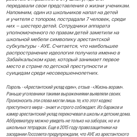
передавали свои представления о жизни ученикам.
Напомним, один из школьников напал на детей
и учителя с топором, пострадали 7 человек, среди
них — шестеро детей. Сотрудники аппарата
уполномоченного по правам детей заметили на
школьной мебели символику арестантской
субкультуры - АУЕ. Считается, что наибольшее
распространение идеология получила именно в
Забайкальском крае, который занимает первое
место в стране по детской преступности и
суицидам среди несовершеннолетних.
Пароль - «Арестантский уклад един», отзыв - «Жизнь ворам».
Раньше уголовники такими выражениями выявляли своих.
Произносить эти слова могли лишь те, кто этот кодекс
преступного мира - знает и строго соблюдает. Из бараков и
камер арестантский уклад перекочевал в школы и детские дома.
Аббревиатуру можно увидеть не только на заборах, но и в
школьных тетрадках. Еще в 2015 году правозащитники на
заседании Госсовета предупреждали, что АУЕ из арестантского