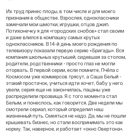
Их труд принес плоды, в том числе и для моего
признания в обществе. Взрослея, одноклассники
замечали мои шмотки, игрушки, отцов джип.
Потихонечку я для «городских снобов» стал своим
и даже влился в компашку самых крутых
одноклассников. В 14-й день моего рождения по
телевизору показали первую серию «Бригады». Вся
компания школьных крутышей, сидевшая за столом,
родители, родственники - просто глаз не могли
оторвать. В первой серии, если помните, Пчёла с
Космосом уже коммерсов трясут, а Саша Белый -
этакий простачок, учиться идти хочет, бабу у него
увели, серия еще не закончилась, пацаны уже
распределили прозвища. Я с того момента стал
Белым, и понеслось, как говорится. Две недели мы
смотрели сериал, который определил наш
жизненный путь. Смеяться не надо. Да, мы не пошли
крышевать бизнес, но стали воспринимать это как
норму. Так, наверное, и работает «окно Овертона».