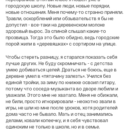
городскую школу. Новые люди, новые порядки,
новые отношения. Меня почему-то странно приняли.
Травли, оскорблений или обзывательств я бы не
допустил - все-таки на деревенском молоке
здоровый вырос. За спиной слышал какие-то
прозвища. Тогда это было обидно, ведь городские
порой жили в «деревяшках» с сортиром на улице.
Чтобы стереть разницу, я старался показать себя
лучше других. Не буду скромничать - с детства
умею добиваться целей. Драться не боюсь, еще в
деревне умел в «пятачину залезть». Учился без
единой тройки, за зиму по книжке освоил гитару,
потому что соседа-музыканта во дворе любили и
уважали. Этого мне не хватало. Меня не обижали,
не били, просто игнорировали - неохотно звали в
игры, не шли ко мне после уроков, хотя родителей
дома часто не бывало. Мать и отец занимались
делами, ковали копеечку, и я себя чувствовал
одиноким не только в школе, но и в семье.