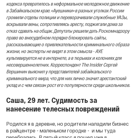
кодекса превратилось в неформальное молодежное движение
в Забайкальском крае. «Ауешники» в разных уголках России
громили отделы полиции и переворачивали служебные УАЗы,
вскрывали вены, сопротивляясь аресту, поджигали дома за
отказ сдавать на общак. Депутаты решили дать Роскомнадзору
право во внесудебном порядке блокировать сайты,
рассказывающие о привлекательности криминального образа
жизни, но эксперты не видят в этом смысла - АУЕ
культивируется не в интернете, а в тюрьмах и колониях для
несовершеннолетних. Корреспондент The Insider Сергей
Вершинин выяснил у представителей забайкальского
криминального мира, что для них лично значит арестантский
уклад и с чем связан рост его популярности среди школьников.
Саша, 29 лет. Судимость за
нанесение телесных повреждений
Родился я в деревне, но родители наладили бизнес
в райцентре - маленьком городке - и мы туда
перебрались. В пятый класс я пошел уже в