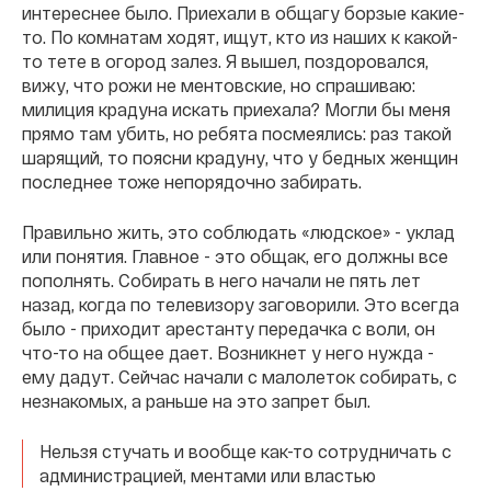
интереснее было. Приехали в общагу борзые какие-
то. По комнатам ходят, ищут, кто из наших к какой-
то тете в огород залез. Я вышел, поздоровался,
вижу, что рожи не ментовские, но спрашиваю:
милиция крадуна искать приехала? Могли бы меня
прямо там убить, но ребята посмеялись: раз такой
шарящий, то поясни крадуну, что у бедных женщин
последнее тоже непорядочно забирать.
Правильно жить, это соблюдать «людское» - уклад
или понятия. Главное - это общак, его должны все
пополнять. Собирать в него начали не пять лет
назад, когда по телевизору заговорили. Это всегда
было - приходит арестанту передачка с воли, он
что-то на общее дает. Возникнет у него нужда -
ему дадут. Сейчас начали с малолеток собирать, с
незнакомых, а раньше на это запрет был.
Нельзя стучать и вообще как-то сотрудничать с
администрацией, ментами или властью