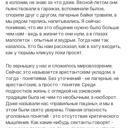
в колонии, не знаю за что даже. Весной-летом они
пьянствовали в гаражах, вспоминали былое,
спорили друг с другом, лагерные байки травили, а
мы рядом терлись, напитывались. Я сейчас
понимаю, что им это общение нужно было больше
чем нам - ведь в жизни-то они нули, а в глазах
малолеток - опытные и мудрые. Тогда нам так
казалось. Кто бы нам рассказал, как в хату входить,
как у тюрьмы кликуху лохи просят.
По зернышку у нас и сложилось мировоззрение.
Сейчас это называется арестантским укладом, а
тогда - понятиями. Без уточнений - не лагерные, не
арестантские, а просто - понятия. Среди
подростков жизнь с оглядкой на зэковские
традиции была не чем-то необычным, а наоборот.
Даже называли нас «правильные пацаны», и мы в
этом были свято уверены. Главная опасность
уголовных понятий - это отсутствие критического
мышления. Как какие-нибудь сектанты говорят -