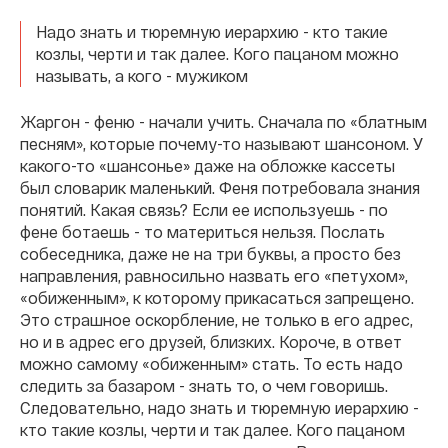
Надо знать и тюремную иерархию - кто такие
козлы, черти и так далее. Кого пацаном можно
называть, а кого - мужиком
Жаргон - феню - начали учить. Сначала по «блатным
песням», которые почему-то называют шансоном. У
какого-то «шансонье» даже на обложке кассеты
был словарик маленький. Феня потребовала знания
понятий. Какая связь? Если ее используешь - по
фене ботаешь - то материться нельзя. Послать
собеседника, даже не на три буквы, а просто без
направления, равносильно назвать его «петухом»,
«обиженным», к которому прикасаться запрещено.
Это страшное оскорбление, не только в его адрес,
но и в адрес его друзей, близких. Короче, в ответ
можно самому «обиженным» стать. То есть надо
следить за базаром - знать то, о чем говоришь.
Следовательно, надо знать и тюремную иерархию -
кто такие козлы, черти и так далее. Кого пацаном