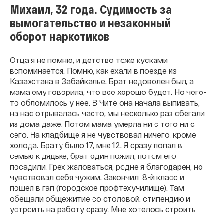
Михаил, 32 года. Судимость за
вымогательство и незаконный
оборот наркотиков
Отца я не помню, и детство тоже кусками
вспоминается. Помню, как ехали в поезде из
Казахстана в Забайкалье. Брат недоволен был, а
мама ему говорила, что все хорошо будет. Но чего-
то обломилось у нее. В Чите она начала выпивать,
на нас отрывалась часто, мы несколько раз сбегали
из дома даже. Потом мама умерла ни с того ни с
сего. На кладбище я не чувствовал ничего, кроме
холода. Брату было 17, мне 12. Я сразу попал в
семью к дядьке, брат один пожил, потом его
посадили. Грех жаловаться, родне я благодарен, но
чувствовал себя чужим. Закончил 8-й класс и
пошел в гап (городское профтехучилище). Там
обещали общежитие со столовой, стипендию и
устроить на работу сразу. Мне хотелось строить