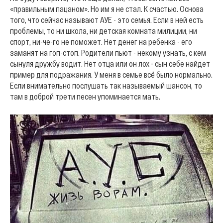
«правильным пацаном». Но им я не стал. К счастью. Основа
того, что сейчас называют АУЕ - это семья. Если в ней есть
проблемы, то ни школа, ни детская комната милиции, ни
спорт, ни-че-го не поможет. Нет денег на ребенка - его
заманят на гоп-стоп. Родители пьют - некому узнать, с кем
сынуля дружбу водит. Нет отца или он лох - сын себе найдет
пример для подражания. У меня в семье всё было нормально.
Если внимательно послушать так называемый шансон, то
там в доброй трети песен упоминается мать.