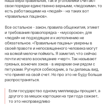
наша вера правильная, так и уголовники считают
свои порядки единственно верными, «людскими», то
есть работающими на «людей» - на таких вот
«правильных пацанов».
Все остальное - закон, правила общежития, этикет
и требования правопорядка - «мусорское», для
«людей» не подходящее и к исполнению не
обязательное. «Правильные пацаны» уверены в
своей правоте и непосвященного человека могут
на всякой мелочи поймать. Я заметил, что сейчас
почти исчезло восклицание «черт». Так называют
грязных, вонючих зэков - в иерархии они рядом с
петухами. Ругнулся собеседник, а ты делаешь вид,
что принял на свой счет. Но про это не буду больше
распространяться.
Если государство одному миллиарды прощает, а
другого за мешок картошки на три года сажает,
то это несправедливо