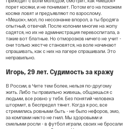
Приходит с воли молодой, смотрит, как «мешок»
порет косяки, и не понимает. Потом его на похожем
косяке ловят и предъявляют по взрослому.
«Мешок», мол, по несознанке впорол, а ты бродяга
опытный, отвечай. После колонии многие на жопу
садятся, но их не администрация перевоспитала, а
такие вот блатные. Но отморозков ничего не учит -
они только жестче становятся, на воле начинают
спрашивать, как с них на лагере спрашивали. Это
неправильно.
Игорь, 29 лет. Судимость за кражу
В России, в Чите тем более, нельзя по-другому
жить. Либо ты правильно живешь, общаешься с
людьми, все ровно у тебя. Без понятий человека
штормит, в беспредел тянет. Когда я рос, все
стремились ровными быть - не было нефоров, эмо,
за компами никто не гнил. Мы здоровыми и
смелыми росли - в футбол играли, своих не бросали