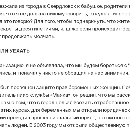
уезжала из города в Свердловск к бабушке, родители 
, что я не должна никому говорить, откуда я, иначе
я это говорю? Для того, чтобы подчеркнуть, что жит
секреты десятилетиями
,
и
,
даже если происходит се
т продолжать молчать.
ИЛИ УЕХАТЬ
анизацию, я не объявляла, что мы будем бороться с 
ись, и поначалу никто не обращал на нас внимания.
 был посвящен защите прав беременных женщин. Пом
итель пиар-службы «Маяка»: он решил, что мы расс
м о том, что в город нельзя ввозить отработанное
 этих курсах для беременных мы открыли юридическ
ции проводил профессиональный юрист, потом посте
мать людей. В 2003 году мы открыли общественную 