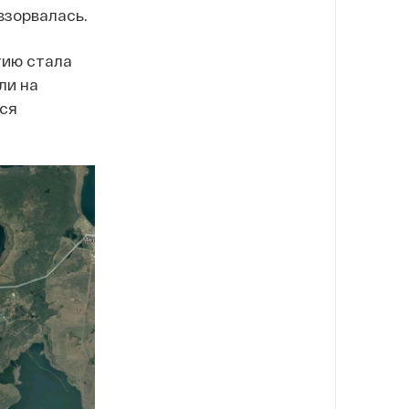
взорвалась.
тию стала
ли на
лся