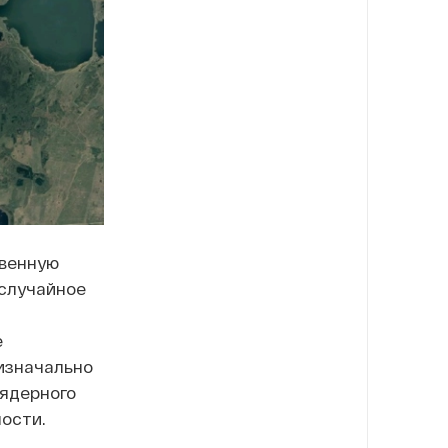
твенную
 случайное
е
 изначально
 ядерного
ости.