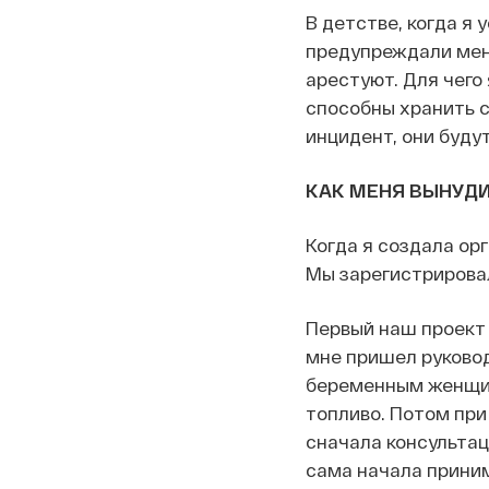
В детстве, когда я 
предупреждали меня
арестуют. Для чего 
способны хранить 
инцидент, они буду
КАК МЕНЯ ВЫНУД
Когда я создала орг
Мы зарегистрировал
Первый наш проект
мне пришел руковод
беременным женщина
топливо. Потом при
сначала консульта
сама начала прини