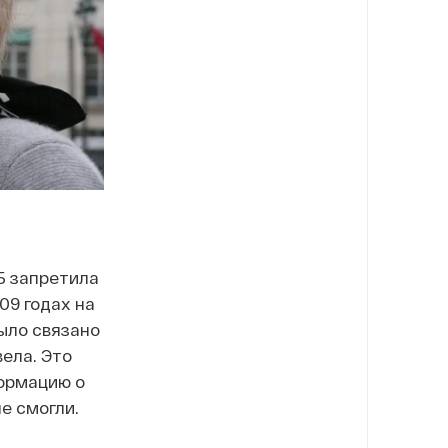
Б запретила
09 годах на
было связано
вела. Это
формацию о
е смогли.