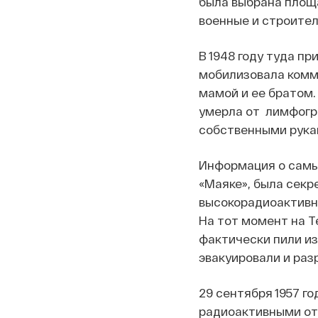
была выбрана площ
военные и строител
В 1948 году туда п
мобилизовала комму
мамой и ее братом. 
умерла от лимфогр
собственными рука
Информация о самы
«Маяке», была секр
высокорадиоактивных
На тот момент на Т
фактически пили из
эвакуировали и раз
29 сентября 1957 г
радиоактивными от