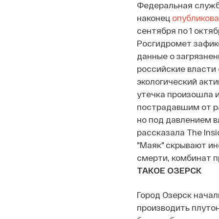
Федеральная служб
наконец
опубликов
сентября по 1 октя
Росгидромет зафик
данные о загрязнен
российские власти
экологический акти
утечка произошла и
пострадавшим от ра
но под давлением в
рассказала The Insi
"Маяк" скрывают ин
смерти, комбинат п
ТАКОЕ ОЗЕРСК
Город Озерск начал
производить плуто