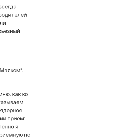
всегда
 родителей
ели
рьезный
"Маяком".
ню, как ко
казываем
 ядерное
ий прием:
пенно я
приемную по