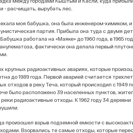
адка между городами Кыштым и Касли, куда прибыл
и - расчищать, вырубать лес.
риехала моя бабушка, она была инженером-химиком
,
и
нистическая партия. Прибыла она туда с двумя дет
Бабушка работала на «Маяке» до 1960 года, в 1965 год
анулематоза, фактически она делала первый плутон
ми.
х крупных радиоактивных авариях, которые произош
етна до 1989 года. Первой аварией считается трехле
 отходов в реку Теча, который происходил с 1949 по 
ече было расположено 39 населенных пунктов, жите
 реки радиоактивные отходы. К 1962 году 34 деревни
рушили.
ода произошел взрыв подземной емкости с высокоак
ходами. Взорвались те самые отходы, которые пере