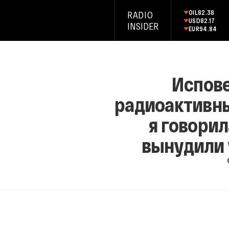
OIL
82.38
RADIO
USD
82.17
INSIDER
EUR
94.84
Испове
радиоактивны
я говорил
вынудили 