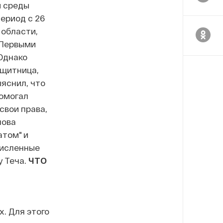
й среды
ериод с 26
 области,
 Первыми
Однако
ащитница,
яснил, что
помогал
свои права,
пова
атом" и
численные
у Теча.
ЧТО
. Для этого