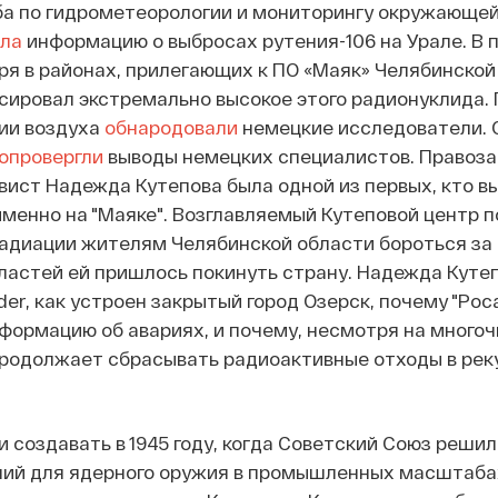
а по гидрометеорологии и мониторингу окружающе
ала
информацию о выбросах рутения-106 на Урале. В п
бря в районах, прилегающих к ПО «Маяк» Челябинской
сировал экстремально высокое этого радионуклида.
ии воздуха
обнародовали
немецкие исследователи. 
опровергли
выводы немецких специалистов. Правоз
вист Надежда Кутепова была одной из первых, кто вы
менно на "Маяке". Возглавляемый Кутеповой центр 
диации жителям Челябинской области бороться за 
ластей ей пришлось покинуть страну. Надежда Куте
der, как устроен закрытый город Озерск, почему "Рос
формацию об авариях, и почему, несмотря на много
родолжает сбрасывать радиоактивные отходы в рек
и создавать в 1945 году, когда Советский Союз решил
ний для ядерного оружия в промышленных масштабах