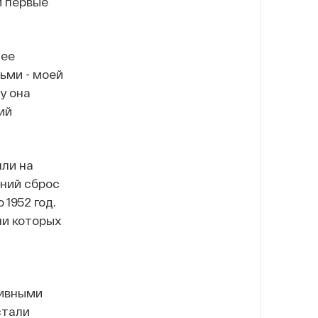
и первые
 ее
ьми - моей
у она
ий
ли на
тний сброс
1952 год.
ли которых
тивными
стали