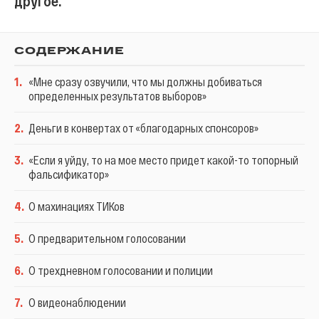
другое.
СОДЕРЖАНИЕ
1
.
«Мне сразу озвучили, что мы должны добиваться
определенных результатов выборов»
2
.
Деньги в конвертах от «благодарных спонсоров»
3
.
«Если я уйду, то на мое место придет какой-то топорный
фальсификатор»
4
.
О махинациях ТИКов
5
.
О предварительном голосовании
6
.
О трехдневном голосовании и полиции
7
.
О видеонаблюдении