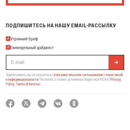
ПОДПИШИТЕСЬ НА НАШУ EMAIL-РАССЫЛКУ
Подпишитесь на нашу Email-рассылку
Утренний бриф
Еженедельный дайджест
Подписываясь, вы соглашаетесь с
пользовательским соглашением
и
политикой
конфиденциальности
The Insider,
а также с условиями Google reCAPTCHA
(
Privacy
Policy
,
Terms of Service
).