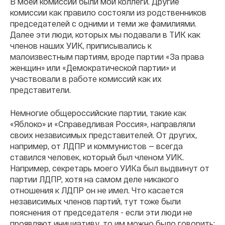
В моей комиссии были мои коллеги. Другие
комиссии как правило состояли из родственников
председателей с одними и теми же фамилиями.
Далее эти люди, которых мы подавали в ТИК как
членов наших УИК, приписывались к
малоизвестным партиям, вроде партии «За права
женщин» или «Демократической партии» и
участвовали в работе комиссий как их
представители.
Немногие общероссийские партии, такие как
«Яблоко» и «Справедливая Россия», направляли
своих независимых представителей. От других,
например, от ЛДПР и коммунистов — всегда
ставился человек, который был членом УИК.
Например, секретарь моего УИКа был выдвинут от
партии ЛДПР, хотя на самом деле никакого
отношения к ЛДПР он не имел. Что касается
независимых членов партий, тут тоже были
пояснения от председателя - если эти люди не
проявляют инициативу, то им можно было говорить: