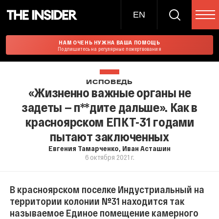
EN
НАМ ОЧЕНЬ НУЖНА ВАША ПОМОЩЬ
Подпишитесь на регулярные пожертвования
ИСПОВЕДЬ
«Жизненно важные органы не
задеты — п**дите дальше». Как в
красноярском ЕПКТ-31 годами
пытают заключенных
Евгения Тамарченко
,
Иван Асташин
6 октября 2021 г.
В красноярском поселке Индустриальный на
территории колонии №31 находится так
называемое Единое помещение камерного