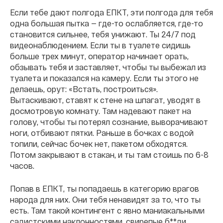
Если тебе дают полгода ЕПКТ, эти полгода для тебя
одна большая пытка — где-то ослабляется, где-то
становится сильнее, тебя унижают. Ты 24/7 под
видеонаблюдением. Если ты в туалете сидишь
больше трех минут, оператор начинает орать,
обзывать тебя и заставляет, чтобы ты выбежал из
туалета и показался на камеру. Если ты этого не
делаешь, орут: «Встать, построиться».
Вытаскивают, ставят к стене на шпагат, уводят в
досмотровую комнату. Там надевают пакет на
голову, чтобы ты потерял сознание, выворачивают
ноги, отбивают пятки. Раньше в бочках с водой
топили, сейчас бочек нет, пакетом обходятся.
Потом закрывают в стакан, и ты там стоишь по 6-8
часов.
Попав в ЕПКТ, ты попадаешь в категорию врагов
народа для них. Они тебя ненавидят за то, что ты
есть. Там такой контингент с явно маниакальными
садистскими наклонностями, свирепые б**ди,