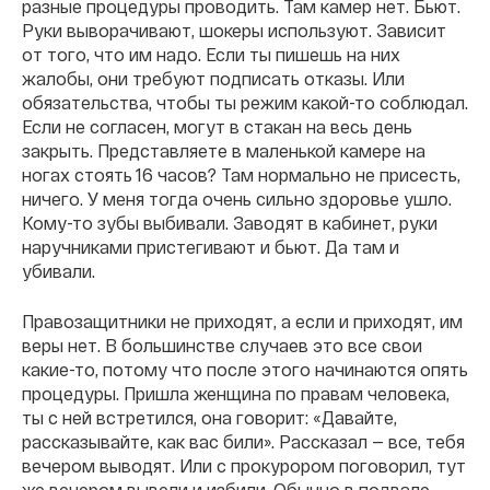
разные процедуры проводить. Там камер нет. Бьют.
Руки выворачивают, шокеры используют. Зависит
от того, что им надо. Если ты пишешь на них
жалобы, они требуют подписать отказы. Или
обязательства, чтобы ты режим какой-то соблюдал.
Если не согласен, могут в стакан на весь день
закрыть. Представляете в маленькой камере на
ногах стоять 16 часов? Там нормально не присесть,
ничего. У меня тогда очень сильно здоровье ушло.
Кому-то зубы выбивали. Заводят в кабинет, руки
наручниками пристегивают и бьют. Да там и
убивали.
Правозащитники не приходят, а если и приходят, им
веры нет. В большинстве случаев это все свои
какие-то, потому что после этого начинаются опять
процедуры. Пришла женщина по правам человека,
ты с ней встретился, она говорит: «Давайте,
рассказывайте, как вас били». Рассказал — все, тебя
вечером выводят. Или с прокурором поговорил, тут
же вечером вывели и избили. Обычно в подвале