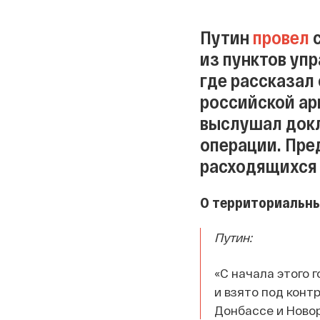
Путин
провел
с
из пунктов уп
где рассказал
российской ар
выслушал докл
операции. Пре
расходящихся 
О территориальны
Путин:
«С начала этого 
и взято под конт
Донбассе и Ново