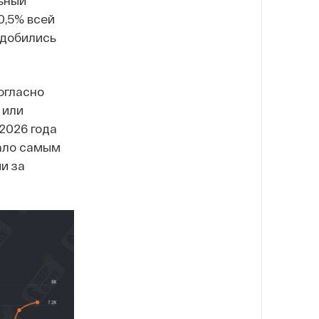
льный
0,5% всей
 добились
согласно
 или
2026 года
тало самым
и за