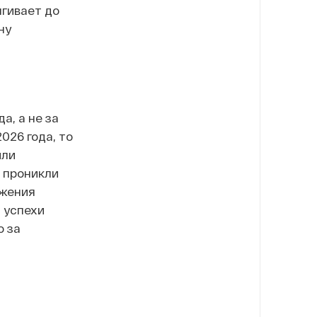
ягивает до
ну
а, а не за
026 года, то
или
 проникли
ижения
 успехи
о за