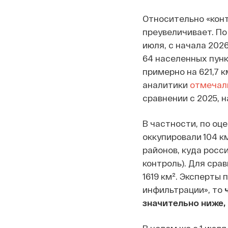
Относительно «кон
преувеличивает. П
июля, с начала 202
64 населенных пун
примерно на 621,7 
аналитики
отмечал
сравнении с 2025, 
В частности, по оце
оккупировали 104 к
районов, куда росс
контроль). Для сра
1619 км². Эксперты 
инфильтрации», то
значительно ниже, 