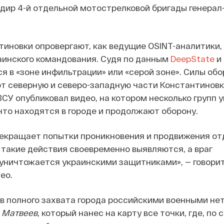
дир 4-й отдельной мотострелковой бригады генерал
иновки опровергают, как ведущие OSINT-аналитики, 
аинского командования. Судя по данным
DeepState
и
ся в «зоне инфильтрации» или «серой зоне». Силы об
 северную и северо-западную части Константиновки
СУ опубликовал видео, на котором несколько групп 
 что находятся в городе и продолжают оборону.
рекращает попытки проникновения и продвижения о
 такие действия своевременно выявляются, а враг
уничтожается украинскими защитниками», — говорит
ео.
ов полного захвата города российскими военными нет
 Матвеев
, который нанес на карту все точки, где, п