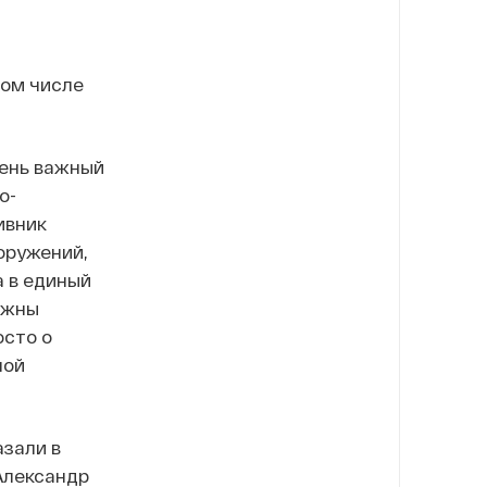
том числе
чень важный
о-
ивник
оружений,
а в единый
лжны
осто о
шой
азали в
Александр