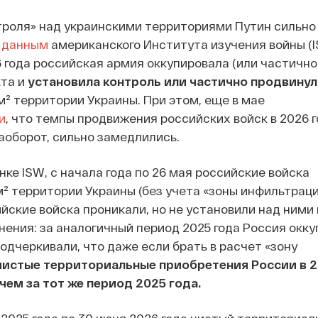
троля» над украинскими территориями Путин сильно
о
данным
американского Института изучения войны (I
6 года российская армия оккупировала (или частично
кта и
установила контроль или частично продвинул
км² территории Украины. При этом, еще в мае
и
, что темпы продвижения российских войск в 2026 г
наоборот, сильно замедлились.
нке ISW, с начала года по 26 мая российские войска
м² территории Украины (без учета «зоны инфильтраци
ийские войска проникали, но не установили над ними
внения: за аналогичный период 2025 года Россия окк
подчеркивали, что даже если брать в расчет «зону
чистые территориальные приобретения России в 2
чем за тот же период 2025 года.