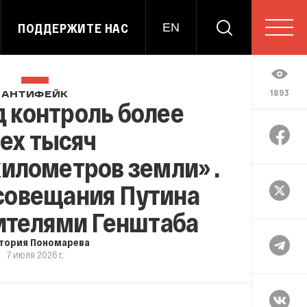
ПОДДЕРЖИТЕ НАС
EN
1893
АНТИФЕЙК
д контроль более
ех тысяч
илометров земли» .
 совещания Путина
ителями Генштаба
тория Пономарева
7 июля 2026 г.