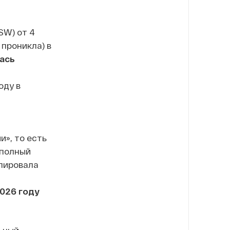
SW) от 4
 проникла) в
ась
оду в
и», то есть
 полный
упировала
026 году