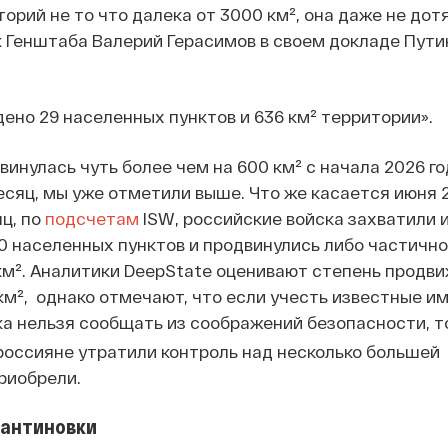
орий не то что далека от 3000 км², она даже не дот
к Генштаба Валерий Герасимов в своем докладе Пути
ено 29 населенных пунктов и 636 км² территории».
винулась чуть более чем на 600 км² с начала 2026 год
яц, мы уже отметили выше. Что же касается июня 2
ц, по
подсчетам
ISW, российские войска захватили 
0 населенных пунктов и продвинулись либо частично
км². Аналитики DeepState оценивают степень продв
 км², однако отмечают, что если учесть известные им
ока нельзя сообщать из соображений безопасности, т
оссияне утратили контроль над несколько большей
приобрели.
тантиновки