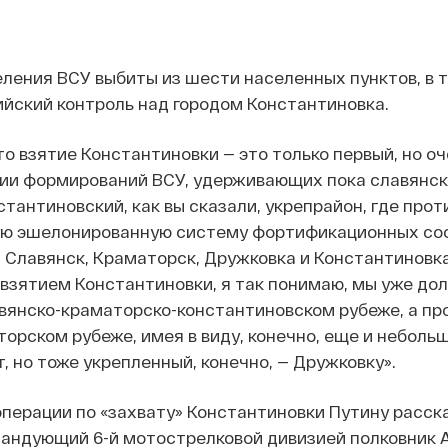
ления ВСУ выбиты из шести населенных пунктов, в 
йский контроль над городом Константиновка.
то взятие Константиновки — это только первый, но о
нии формирований ВСУ, удерживающих пока славянск
тантиновский, как вы сказали, укрепрайон, где прот
ую эшелонированную систему фортификационных со
 Славянск, Краматорск, Дружковка и Константиновк
 взятием Константиновки, я так понимаю, мы уже до
авянско-краматорско-константиновском рубеже, а пр
орском рубеже, имея в виду, конечно, еще и неболь
, но тоже укрепленный, конечно, — Дружковку».
 операции по «захвату» Константиновки Путину расск
мандующий 6-й мотострелковой дивизией полковник 