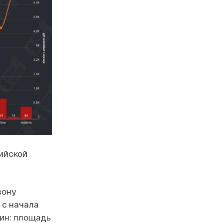
ийской
зону
 с начала
тин: площадь