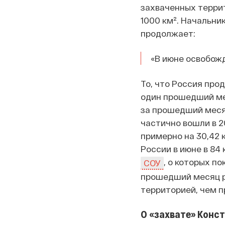
захваченных террит
1000 км². Начальни
продолжает:
«В июне освобожд
То, что Россия прод
один прошедший мес
за прошедший меся
частично вошли в 2
примерно на 30,42 
России в июне в 84
, о которых п
СОУ
прошедший месяц р
территорией, чем 
О «захвате» Конс