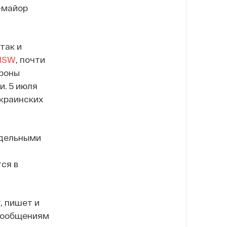
-майор
так и
ISW
, почти
ороны
. 5 июля
украинских
тдельными
ся в
, пишет и
о сообщениям