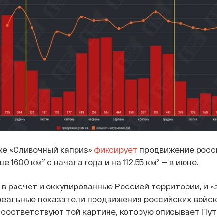
же «Сливочный каприз»
фиксирует
продвижение росс
е 1600 км² с начала года и на 112,55 км² — в июне.
ь в расчет и оккупированные Россией территории, и «
реальные показатели продвижения российских войск
не соответствуют той картине, которую описывает Пу