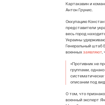
Картакавин и коман
Антон Грунис.
Оккупацию Констант
представители укр
весь город находит
Украины удерживают
Генеральный штаб В
военных
заявляют
,
«Противник не п
группами, однако
систематически 
описании под вид
О том, что признак
военный эксперт
Ян