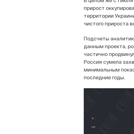
В целом же с 1 июл
прирост оккупиров
территории Украин
чистого прироста вс
Подсчеты аналитик
данным проекта, ро
частично продвинул
Россия сумела захв
минимальным показ
последние годы.