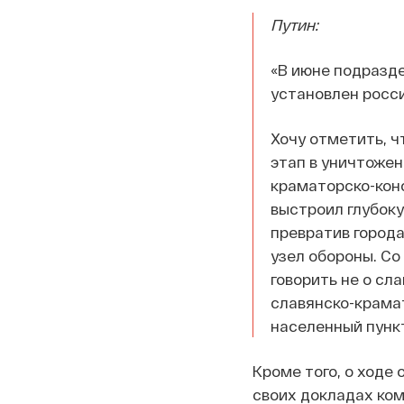
Путин:
«В июне подразде
установлен росси
Хочу отметить, ч
этап в уничтоже
краматорско-конс
выстроил глубок
превратив города
узел обороны. Со
говорить не о сл
славянско-крамат
населенный пункт
Кроме того, о ходе
своих докладах ко