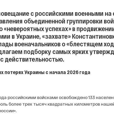
овещание с российскими военными на
равления объединенной группировки вой
 о «невероятных успехах» в продвижени
мии в Украине, «захвате» Константинов
ады военачальников о «блестящем ход
длагаем подборку самых ярких утвержд
с действительностью.
х потерях Украины с начала 2026 года
года российскими войсками освобождено 133 населе
роль более трех тысяч квадратных километров нашей
россии».