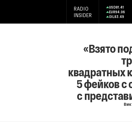
USD
81.41
RADIO
EUR
94.06
INSIDER
OIL
83.49
«Взято по
тр
квадратных к
5 фейков с
с представ
Вик