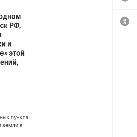
 одном
ск РФ,
и
ки и
е» этой
ений,
нных пункта
 земли в