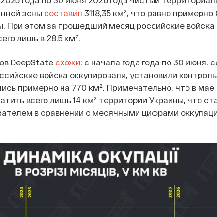
я 2025 года по 30 июня 2026 года чистый территориа
анной зоны
составил
3118,35 км², что равно примерно 
ы. При этом за прошедший месяц российские войска
его лишь в 28,5 км².
ов DeepState
схожи
: с начала года года по 30 июня, 
ссийские войска оккупировали, установили контроль
ись примерно на 770 км². Примечательно, что в мае 
атить всего лишь 14 км² территории Украины, что с
ателем в сравнении с месячными цифрами оккупаци