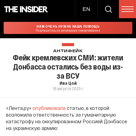
EN
НАМ ОЧЕНЬ НУЖНА ВАША ПОМОЩЬ
Подпишитесь на регулярные пожертвования
АНТИФЕЙК
Фейк кремлевских СМИ: жители
Донбасса остались без воды из-
за ВСУ
Ива Цой
18 августа 2025 г.
«Лента.ру»
опубликовала
статью, в которой
возложила ответственность за гуманитарную
катастрофу на оккупированном Россией Донбассе
на украинскую армию: