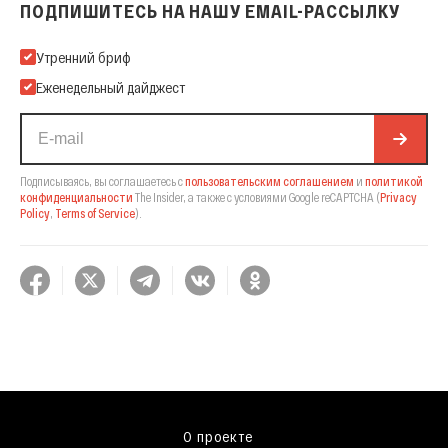
ПОДПИШИТЕСЬ НА НАШУ EMAIL-РАССЫЛКУ
Подпишитесь на нашу Email-рассылку
Утренний бриф
Еженедельный дайджест
Подписываясь, вы соглашаетесь с
пользовательским соглашением
и
политикой
конфиденциальности
The Insider,
а также с условиями Google reCAPTCHA
(
Privacy
Policy
,
Terms of Service
).
О проекте