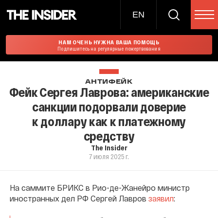
EN
НАМ ОЧЕНЬ НУЖНА ВАША ПОМОЩЬ
Подпишитесь на регулярные пожертвования
АНТИФЕЙК
Фейк Сергея Лаврова: американские
санкции подорвали доверие
к доллару как к платежному
средству
The Insider
7 июля 2025 г.
На саммите БРИКС в Рио-де-Жанейро министр
иностранных дел РФ Сергей Лавров
заявил
: