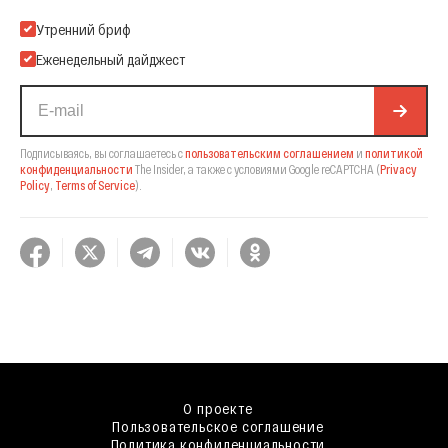
Подпишитесь на нашу Email-рассылку
Утренний бриф
Еженедельный дайджест
Подписываясь, вы соглашаетесь с
пользовательским соглашением
и
политикой
конфиденциальности
The Insider,
а также с условиями Google reCAPTCHA
(
Privacy
Policy
,
Terms of Service
).
О проекте
Пользовательское соглашение
Политика конфиденциальности